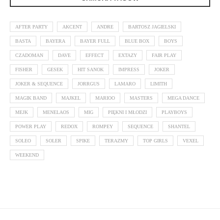
AFTER PARTY
AKCENT
ANDRE
BARTOSZ JAGIELSKI
BASTA
BAYERA
BAYER FULL
BLUE BOX
BOYS
CZADOMAN
DAVE
EFFECT
EXTAZY
FAIR PLAY
FISHER
GESEK
HIT SANOK
IMPRESS
JOKER
JOKER & SEQUENCE
JORRGUS
LAMARO
LIMITH
MAGIK BAND
MAJKEL
MARIOO
MASTERS
MEGA DANCE
MEJK
MENELAOS
MIG
PIĘKNI I MŁODZI
PLAYBOYS
POWER PLAY
REDOX
ROMPEY
SEQUENCE
SHANTEL
SOLEO
SOLER
SPIKE
TERAZMY
TOP GIRLS
VEXEL
WEEKEND