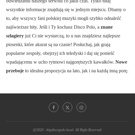
odwiedzaniu naszego serwisu co jakiś czas. Tylko tutaj
wszystkie informacje znajdują się w jednym miejscu. Dbamy o
to, aby wszyscy fani polskiej muzyki mogli szybko odnaleźć
najświeższe hity. Jeśli i Ty kochasz Disco Polo, a
znane
szlagiery
już Ci nie wystarczą, to u nas znajdziesz najlepsze
piosenki, które akurat są na czasie! Posłuchaj, jak grają
popularne zespoły, obejrzyj ich teledyski i daj się ponieść
wpadającemu w ucho rytmowi najgorętszych kawałków.
Nowe
przeboje
to idealna propozycja na lato, jak i na każdą inną porę.
@2020 - hitydiscopolo.local. All Right Reserved.