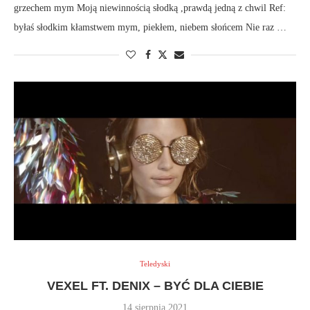
grzechem mym Moją niewinnością słodką ,prawdą jedną z chwil Ref:
byłaś słodkim kłamstwem mym, piekłem, niebem słońcem Nie raz …
Teledyski
VEXEL FT. DENIX – BYĆ DLA CIEBIE
14 sierpnia 2021