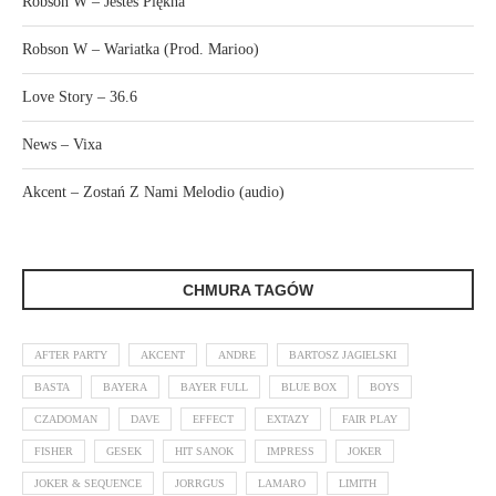
Robson W – Jesteś Piękna
Robson W – Wariatka (Prod. Marioo)
Love Story – 36.6
News – Vixa
Akcent – Zostań Z Nami Melodio (audio)
CHMURA TAGÓW
AFTER PARTY
AKCENT
ANDRE
BARTOSZ JAGIELSKI
BASTA
BAYERA
BAYER FULL
BLUE BOX
BOYS
CZADOMAN
DAVE
EFFECT
EXTAZY
FAIR PLAY
FISHER
GESEK
HIT SANOK
IMPRESS
JOKER
JOKER & SEQUENCE
JORRGUS
LAMARO
LIMITH