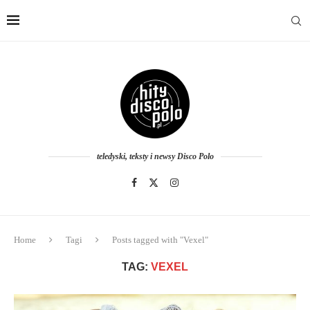
teledyski, teksty i newsy Disco Polo
Home
Tagi
Posts tagged with "Vexel"
TAG:
VEXEL