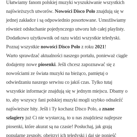
Ułatwiamy fanom polskiej muzyki wyszukiwanie wszystkich
najświeższych utworów.
Nowości Disco Polo
znajdują się w
jednej zakładce i są odpowiednio posortowane. Umożliwiamy
również odsłuchanie pojedynczego utworu lub całej playlisty.
Dodatkowo użytkownik od razu widzi wszystkie teledyski.
Poznaj wszystkie
nowości Disco Polo
z roku
2021
!
Warto sprawdzać aktualności naszego portalu, ponieważ ciągle
dodajemy nowe
piosenki
. Jeśli chcesz zapoznawać się z
nowościami ze świata muzyki na bieżąco, pamiętaj o
odwiedzaniu naszego serwisu co jakiś czas. Tylko tutaj
wszystkie informacje znajdują się w jednym miejscu. Dbamy o
to, aby wszyscy fani polskiej muzyki mogli szybko odnaleźć
najświeższe hity. Jeśli i Ty kochasz Disco Polo, a
znane
szlagiery
już Ci nie wystarczą, to u nas znajdziesz najlepsze
piosenki, które akurat są na czasie! Posłuchaj, jak grają
popularne zespoły, obejrzyj ich teledyski i daj się ponieść