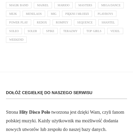
MAGIK BAND
MAJKEL
MARIOO
MASTERS
MEGA DANCE
MEJK
MENELAOS
MIG
PIĘKNI I MŁODZI
PLAYBOYS
POWER PLAY
REDOX
ROMPEY
SEQUENCE
SHANTEL
SOLEO
SOLER
SPIKE
TERAZMY
TOP GIRLS
VEXEL
WEEKEND
DOŁÓŻ CEGIEŁKĘ DO NASZEGO SERWISU
Strona
Hity Disco Polo
tworzona jest dzięki Wam, czyli fanom
polskiej muzyki. Każdy użytkownik ma możliwość dodania
nowych utworów lub zespołu do naszej bazy danych.