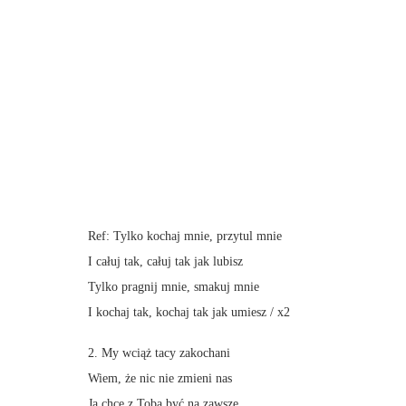
Ref: Tylko kochaj mnie, przytul mnie
I całuj tak, całuj tak jak lubisz
Tylko pragnij mnie, smakuj mnie
I kochaj tak, kochaj tak jak umiesz / x2
2. My wciąż tacy zakochani
Wiem, że nic nie zmieni nas
Ja chcę z Tobą być na zawsze