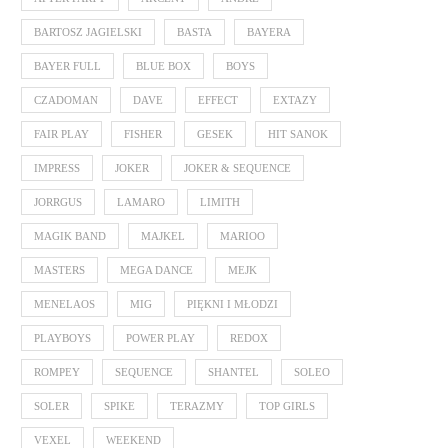
BARTOSZ JAGIELSKI
BASTA
BAYERA
BAYER FULL
BLUE BOX
BOYS
CZADOMAN
DAVE
EFFECT
EXTAZY
FAIR PLAY
FISHER
GESEK
HIT SANOK
IMPRESS
JOKER
JOKER & SEQUENCE
JORRGUS
LAMARO
LIMITH
MAGIK BAND
MAJKEL
MARIOO
MASTERS
MEGA DANCE
MEJK
MENELAOS
MIG
PIĘKNI I MŁODZI
PLAYBOYS
POWER PLAY
REDOX
ROMPEY
SEQUENCE
SHANTEL
SOLEO
SOLER
SPIKE
TERAZMY
TOP GIRLS
VEXEL
WEEKEND