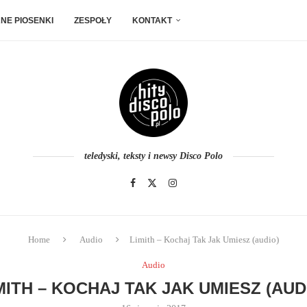
NE PIOSENKI
ZESPOŁY
KONTAKT
teledyski, teksty i newsy Disco Polo
Home
Audio
Limith – Kochaj Tak Jak Umiesz (audio)
Audio
MITH – KOCHAJ TAK JAK UMIESZ (AUD