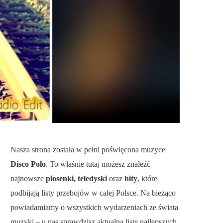
Nasza strona została w pełni poświęcona muzyce
Disco Polo
. To właśnie tutaj możesz znaleźć
najnowsze
piosenki, teledyski
oraz
hity
, które
podbijają listy przebojów w całej Polsce. Na bieżąco
powiadamiamy o wszystkich wydarzeniach ze świata
muzyki – u nas sprawdzisz aktualną listę najlepszych