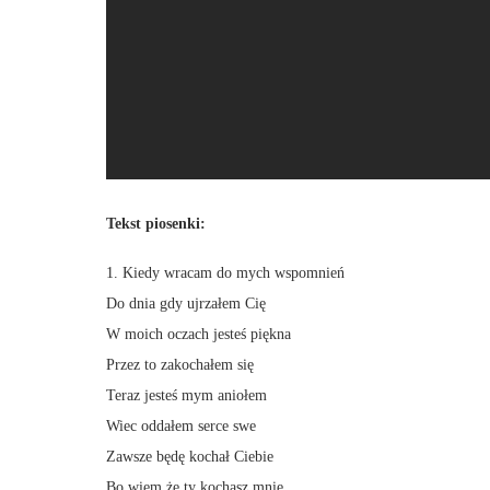
Tekst piosenki:
1. Kiedy wracam do mych wspomnień
Do dnia gdy ujrzałem Cię
W moich oczach jesteś piękna
Przez to zakochałem się
Teraz jesteś mym aniołem
Wiec oddałem serce swe
Zawsze będę kochał Ciebie
Bo wiem że ty kochasz mnie