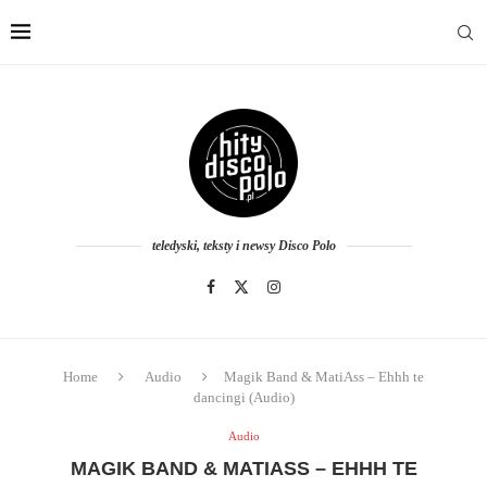
teledyski, teksty i newsy Disco Polo
Home
Audio
Magik Band & MatiAss – Ehhh te
dancingi (Audio)
Audio
MAGIK BAND & MATIASS – EHHH TE