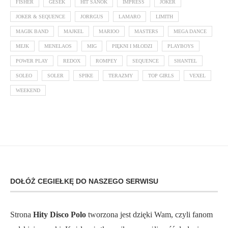
FISHER
GESEK
HIT SANOK
IMPRESS
JOKER
JOKER & SEQUENCE
JORRGUS
LAMARO
LIMITH
MAGIK BAND
MAJKEL
MARIOO
MASTERS
MEGA DANCE
MEJK
MENELAOS
MIG
PIĘKNI I MŁODZI
PLAYBOYS
POWER PLAY
REDOX
ROMPEY
SEQUENCE
SHANTEL
SOLEO
SOLER
SPIKE
TERAZMY
TOP GIRLS
VEXEL
WEEKEND
DOŁÓŻ CEGIEŁKĘ DO NASZEGO SERWISU
Strona
Hity Disco Polo
tworzona jest dzięki Wam, czyli fanom