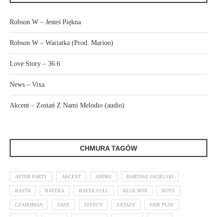
Robson W – Jesteś Piękna
Robson W – Wariatka (Prod. Marioo)
Love Story – 36.6
News – Vixa
Akcent – Zostań Z Nami Melodio (audio)
CHMURA TAGÓW
AFTER PARTY
AKCENT
ANDRE
BARTOSZ JAGIELSKI
BASTA
BAYERA
BAYER FULL
BLUE BOX
BOYS
CZADOMAN
DAVE
EFFECT
EXTAZY
FAIR PLAY