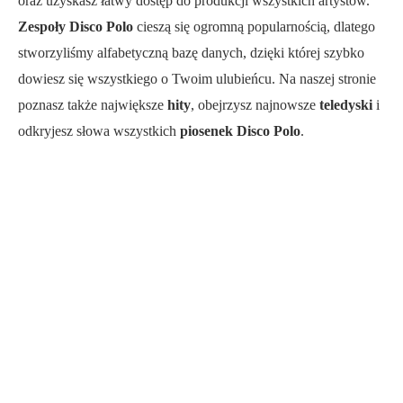
oraz uzyskasz łatwy dostęp do produkcji wszystkich artystów.
Zespoły Disco Polo
cieszą się ogromną popularnością, dlatego
stworzyliśmy alfabetyczną bazę danych, dzięki której szybko
dowiesz się wszystkiego o Twoim ulubieńcu. Na naszej stronie
poznasz także największe
hity
, obejrzysz najnowsze
teledyski
i
odkryjesz słowa wszystkich
piosenek Disco Polo
.