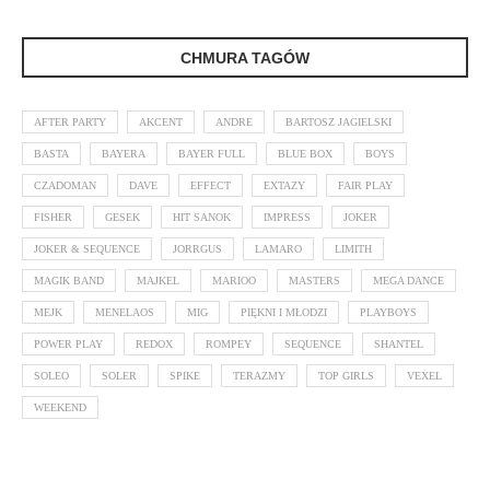
CHMURA TAGÓW
AFTER PARTY
AKCENT
ANDRE
BARTOSZ JAGIELSKI
BASTA
BAYERA
BAYER FULL
BLUE BOX
BOYS
CZADOMAN
DAVE
EFFECT
EXTAZY
FAIR PLAY
FISHER
GESEK
HIT SANOK
IMPRESS
JOKER
JOKER & SEQUENCE
JORRGUS
LAMARO
LIMITH
MAGIK BAND
MAJKEL
MARIOO
MASTERS
MEGA DANCE
MEJK
MENELAOS
MIG
PIĘKNI I MŁODZI
PLAYBOYS
POWER PLAY
REDOX
ROMPEY
SEQUENCE
SHANTEL
SOLEO
SOLER
SPIKE
TERAZMY
TOP GIRLS
VEXEL
WEEKEND