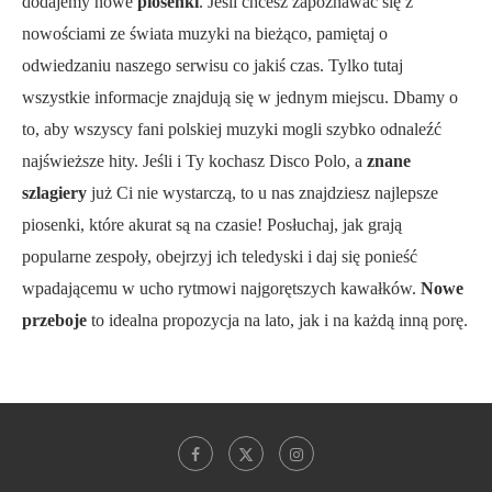
dodajemy nowe
piosenki
. Jeśli chcesz zapoznawać się z
nowościami ze świata muzyki na bieżąco, pamiętaj o
odwiedzaniu naszego serwisu co jakiś czas. Tylko tutaj
wszystkie informacje znajdują się w jednym miejscu. Dbamy o
to, aby wszyscy fani polskiej muzyki mogli szybko odnaleźć
najświeższe hity. Jeśli i Ty kochasz Disco Polo, a
znane
szlagiery
już Ci nie wystarczą, to u nas znajdziesz najlepsze
piosenki, które akurat są na czasie! Posłuchaj, jak grają
popularne zespoły, obejrzyj ich teledyski i daj się ponieść
wpadającemu w ucho rytmowi najgorętszych kawałków.
Nowe
przeboje
to idealna propozycja na lato, jak i na każdą inną porę.