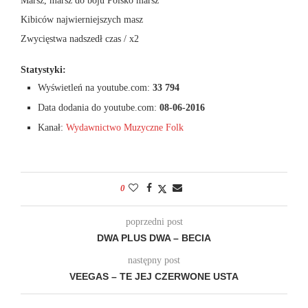
Marsz, marsz do boju Polsko marsz
Kibiców najwierniejszych masz
Zwycięstwa nadszedł czas / x2
Statystyki:
Wyświetleń na youtube.com:
33 794
Data dodania do youtube.com:
08-06-2016
Kanał:
Wydawnictwo Muzyczne Folk
0
poprzedni post
DWA PLUS DWA – BECIA
następny post
VEEGAS – TE JEJ CZERWONE USTA