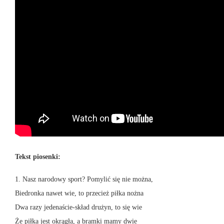
Tekst piosenki:
1. Nasz narodowy sport? Pomylić się nie można,
Biedronka nawet wie, to przecież piłka nożna
Dwa razy jedenaście-skład drużyn, to się wie
Że piłka jest okrągła, a bramki mamy dwie