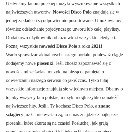
Ułatwiamy fanom polskiej muzyki wyszukiwanie wszystkich
najświeższych utworów.
Nowości Disco Polo
znajdują się w
jednej zakładce i są odpowiednio posortowane. Umożliwiamy
również odsłuchanie pojedynczego utworu lub całej playlisty.
Dodatkowo użytkownik od razu widzi wszystkie teledyski.
Poznaj wszystkie
nowości Disco Polo
z roku
2021
!
Warto sprawdzać aktualności naszego portalu, ponieważ ciągle
dodajemy nowe
piosenki
. Jeśli chcesz zapoznawać się z
nowościami ze świata muzyki na bieżąco, pamiętaj o
odwiedzaniu naszego serwisu co jakiś czas. Tylko tutaj
wszystkie informacje znajdują się w jednym miejscu. Dbamy o
to, aby wszyscy fani polskiej muzyki mogli szybko odnaleźć
najświeższe hity. Jeśli i Ty kochasz Disco Polo, a
znane
szlagiery
już Ci nie wystarczą, to u nas znajdziesz najlepsze
piosenki, które akurat są na czasie! Posłuchaj, jak grają
popularne zespoły, obejrzyj ich teledyski i daj się ponieść