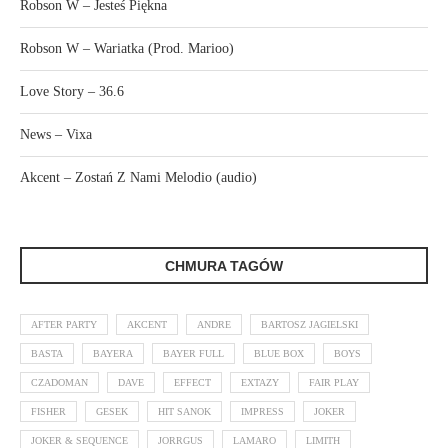
Robson W – Jesteś Piękna
Robson W – Wariatka (Prod. Marioo)
Love Story – 36.6
News – Vixa
Akcent – Zostań Z Nami Melodio (audio)
CHMURA TAGÓW
AFTER PARTY
AKCENT
ANDRE
BARTOSZ JAGIELSKI
BASTA
BAYERA
BAYER FULL
BLUE BOX
BOYS
CZADOMAN
DAVE
EFFECT
EXTAZY
FAIR PLAY
FISHER
GESEK
HIT SANOK
IMPRESS
JOKER
JOKER & SEQUENCE
JORRGUS
LAMARO
LIMITH