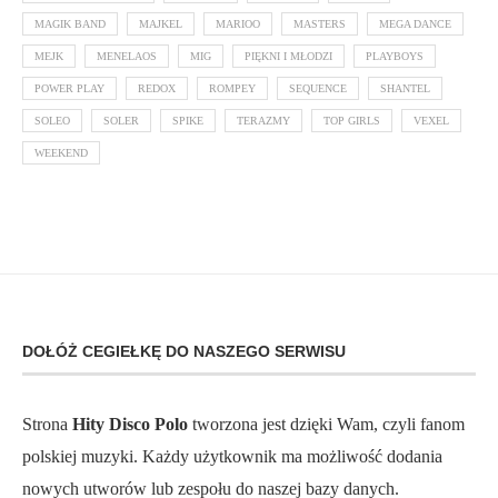
MAGIK BAND
MAJKEL
MARIOO
MASTERS
MEGA DANCE
MEJK
MENELAOS
MIG
PIĘKNI I MŁODZI
PLAYBOYS
POWER PLAY
REDOX
ROMPEY
SEQUENCE
SHANTEL
SOLEO
SOLER
SPIKE
TERAZMY
TOP GIRLS
VEXEL
WEEKEND
DOŁÓŻ CEGIEŁKĘ DO NASZEGO SERWISU
Strona
Hity Disco Polo
tworzona jest dzięki Wam, czyli fanom
polskiej muzyki. Każdy użytkownik ma możliwość dodania
nowych utworów lub zespołu do naszej bazy danych.