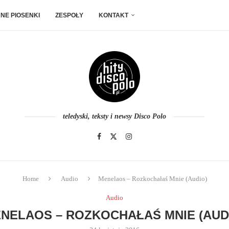
NE PIOSENKI
ZESPOŁY
KONTAKT
teledyski, teksty i newsy Disco Polo
Home
Audio
Menelaos – Rozkochałaś Mnie (Audio)
Audio
NELAOS – ROZKOCHAŁAŚ MNIE (AUD