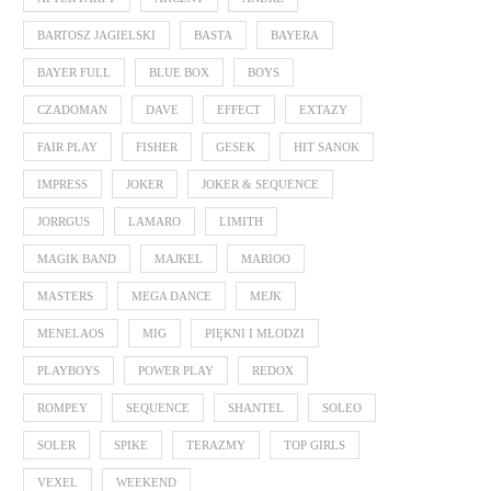
BARTOSZ JAGIELSKI
BASTA
BAYERA
BAYER FULL
BLUE BOX
BOYS
CZADOMAN
DAVE
EFFECT
EXTAZY
FAIR PLAY
FISHER
GESEK
HIT SANOK
IMPRESS
JOKER
JOKER & SEQUENCE
JORRGUS
LAMARO
LIMITH
MAGIK BAND
MAJKEL
MARIOO
MASTERS
MEGA DANCE
MEJK
MENELAOS
MIG
PIĘKNI I MŁODZI
PLAYBOYS
POWER PLAY
REDOX
ROMPEY
SEQUENCE
SHANTEL
SOLEO
SOLER
SPIKE
TERAZMY
TOP GIRLS
VEXEL
WEEKEND