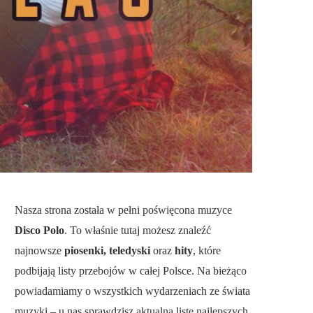
Nasza strona została w pełni poświęcona muzyce
Disco Polo
. To właśnie tutaj możesz znaleźć
najnowsze
piosenki, teledyski
oraz
hity
, które
podbijają listy przebojów w całej Polsce. Na bieżąco
powiadamiamy o wszystkich wydarzeniach ze świata
muzyki – u nas sprawdzisz aktualną listę najlepszych