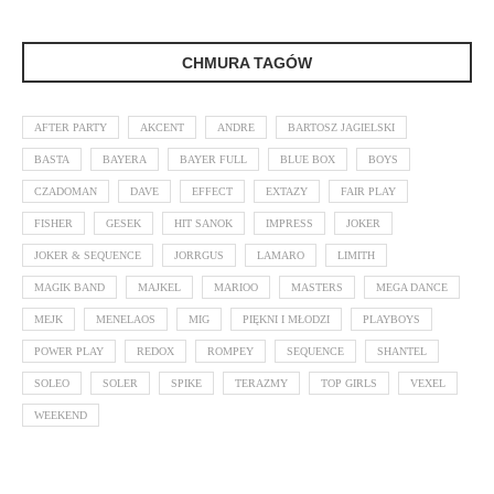
CHMURA TAGÓW
AFTER PARTY
AKCENT
ANDRE
BARTOSZ JAGIELSKI
BASTA
BAYERA
BAYER FULL
BLUE BOX
BOYS
CZADOMAN
DAVE
EFFECT
EXTAZY
FAIR PLAY
FISHER
GESEK
HIT SANOK
IMPRESS
JOKER
JOKER & SEQUENCE
JORRGUS
LAMARO
LIMITH
MAGIK BAND
MAJKEL
MARIOO
MASTERS
MEGA DANCE
MEJK
MENELAOS
MIG
PIĘKNI I MŁODZI
PLAYBOYS
POWER PLAY
REDOX
ROMPEY
SEQUENCE
SHANTEL
SOLEO
SOLER
SPIKE
TERAZMY
TOP GIRLS
VEXEL
WEEKEND