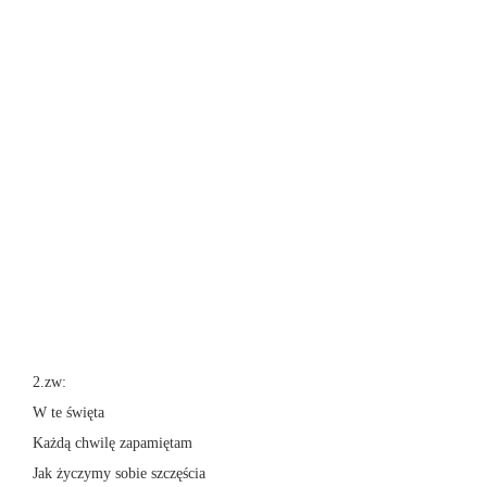
2.zw:
W te święta
Każdą chwilę zapamiętam
Jak życzymy sobie szczęścia