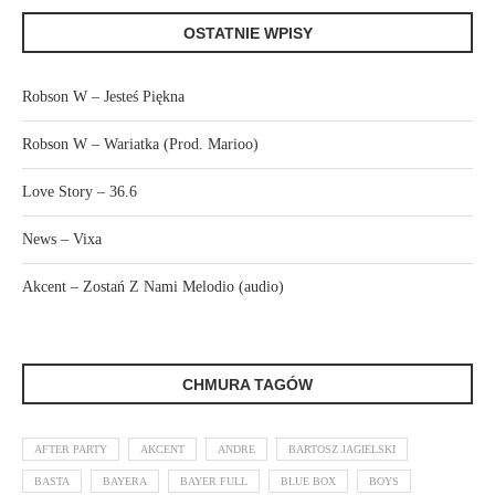
OSTATNIE WPISY
Robson W – Jesteś Piękna
Robson W – Wariatka (Prod. Marioo)
Love Story – 36.6
News – Vixa
Akcent – Zostań Z Nami Melodio (audio)
CHMURA TAGÓW
AFTER PARTY
AKCENT
ANDRE
BARTOSZ JAGIELSKI
BASTA
BAYERA
BAYER FULL
BLUE BOX
BOYS