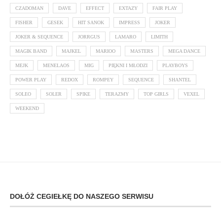
CZADOMAN
DAVE
EFFECT
EXTAZY
FAIR PLAY
FISHER
GESEK
HIT SANOK
IMPRESS
JOKER
JOKER & SEQUENCE
JORRGUS
LAMARO
LIMITH
MAGIK BAND
MAJKEL
MARIOO
MASTERS
MEGA DANCE
MEJK
MENELAOS
MIG
PIĘKNI I MŁODZI
PLAYBOYS
POWER PLAY
REDOX
ROMPEY
SEQUENCE
SHANTEL
SOLEO
SOLER
SPIKE
TERAZMY
TOP GIRLS
VEXEL
WEEKEND
DOŁÓŻ CEGIEŁKĘ DO NASZEGO SERWISU