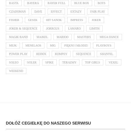
BASTA
BAYERA
BAYER FULL
BLUE BOX
BOYS
CZADOMAN
DAVE
EFFECT
EXTAZY
FAIR PLAY
FISHER
GESEK
HIT SANOK
IMPRESS
JOKER
JOKER & SEQUENCE
JORRGUS
LAMARO
LIMITH
MAGIK BAND
MAJKEL
MARIOO
MASTERS
MEGA DANCE
MEJK
MENELAOS
MIG
PIĘKNI I MŁODZI
PLAYBOYS
POWER PLAY
REDOX
ROMPEY
SEQUENCE
SHANTEL
SOLEO
SOLER
SPIKE
TERAZMY
TOP GIRLS
VEXEL
WEEKEND
DOŁÓŻ CEGIEŁKĘ DO NASZEGO SERWISU