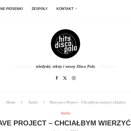
NE PIOSENKI
ZESPOŁY
KONTAKT
teledyski, teksty i newsy Disco Polo
Home
Audio
Shocwave Project – Chciałbym wierzyć (Audio)
Audio
VE PROJECT – CHCIAŁBYM WIERZYĆ 