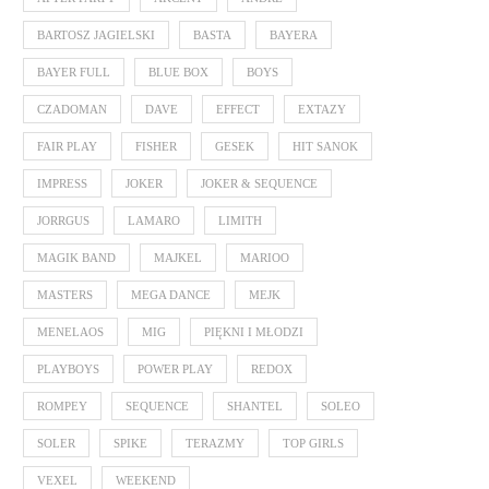
BARTOSZ JAGIELSKI
BASTA
BAYERA
BAYER FULL
BLUE BOX
BOYS
CZADOMAN
DAVE
EFFECT
EXTAZY
FAIR PLAY
FISHER
GESEK
HIT SANOK
IMPRESS
JOKER
JOKER & SEQUENCE
JORRGUS
LAMARO
LIMITH
MAGIK BAND
MAJKEL
MARIOO
MASTERS
MEGA DANCE
MEJK
MENELAOS
MIG
PIĘKNI I MŁODZI
PLAYBOYS
POWER PLAY
REDOX
ROMPEY
SEQUENCE
SHANTEL
SOLEO
SOLER
SPIKE
TERAZMY
TOP GIRLS
VEXEL
WEEKEND