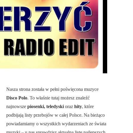
Nasza strona została w pełni poświęcona muzyce
Disco Polo
. To właśnie tutaj możesz znaleźć
najnowsze
piosenki, teledyski
oraz
hity
, które
podbijają listy przebojów w całej Polsce. Na bieżąco
powiadamiamy o wszystkich wydarzeniach ze świata
muzyki – u nas sprawdzisz aktualną listę najlepszych