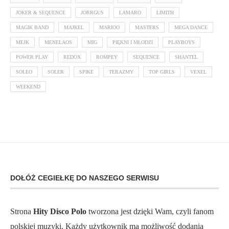
JOKER & SEQUENCE
JORRGUS
LAMARO
LIMITH
MAGIK BAND
MAJKEL
MARIOO
MASTERS
MEGA DANCE
MEJK
MENELAOS
MIG
PIĘKNI I MŁODZI
PLAYBOYS
POWER PLAY
REDOX
ROMPEY
SEQUENCE
SHANTEL
SOLEO
SOLER
SPIKE
TERAZMY
TOP GIRLS
VEXEL
WEEKEND
DOŁÓŻ CEGIEŁKĘ DO NASZEGO SERWISU
Strona
Hity Disco Polo
tworzona jest dzięki Wam, czyli fanom
polskiej muzyki. Każdy użytkownik ma możliwość dodania