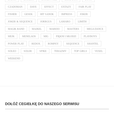
CZADOMAN
DAVE
EFFECT
EXTAZY
FAIR PLAY
FISHER
GESEK
HIT SANOK
IMPRESS
JOKER
JOKER & SEQUENCE
JORRGUS
LAMARO
LIMITH
MAGIK BAND
MAJKEL
MARIOO
MASTERS
MEGA DANCE
MEJK
MENELAOS
MIG
PIĘKNI I MŁODZI
PLAYBOYS
POWER PLAY
REDOX
ROMPEY
SEQUENCE
SHANTEL
SOLEO
SOLER
SPIKE
TERAZMY
TOP GIRLS
VEXEL
WEEKEND
DOŁÓŻ CEGIEŁKĘ DO NASZEGO SERWISU