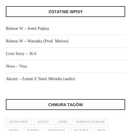
OSTATNIE WPISY
Robson W – Jesteś Piękna
Robson W – Wariatka (Prod. Marioo)
Love Story – 36.6
News – Vixa
Akcent – Zostań Z Nami Melodio (audio)
CHMURA TAGÓW
AFTER PARTY
AKCENT
ANDRE
BARTOSZ JAGIELSKI
BASTA
BAYERA
BAYER FULL
BLUE BOX
BOYS