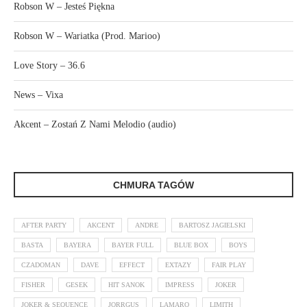
Robson W – Jesteś Piękna
Robson W – Wariatka (Prod. Marioo)
Love Story – 36.6
News – Vixa
Akcent – Zostań Z Nami Melodio (audio)
CHMURA TAGÓW
AFTER PARTY
AKCENT
ANDRE
BARTOSZ JAGIELSKI
BASTA
BAYERA
BAYER FULL
BLUE BOX
BOYS
CZADOMAN
DAVE
EFFECT
EXTAZY
FAIR PLAY
FISHER
GESEK
HIT SANOK
IMPRESS
JOKER
JOKER & SEQUENCE
JORRGUS
LAMARO
LIMITH