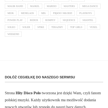
MAGIK BAND
MAJKEL
MARIOO
MASTERS
MEGA DANCE
MEJK
MENELAOS
MIG
PIĘKNI I MŁODZI
PLAYBOYS
POWER PLAY
REDOX
ROMPEY
SEQUENCE
SHANTEL
SOLEO
SOLER
SPIKE
TERAZMY
TOP GIRLS
VEXEL
WEEKEND
DOŁÓŻ CEGIEŁKĘ DO NASZEGO SERWISU
Strona
Hity Disco Polo
tworzona jest dzięki Wam, czyli fanom
polskiej muzyki. Każdy użytkownik ma możliwość dodania
nowych utworów lub zespołu do naszej bazy danych.