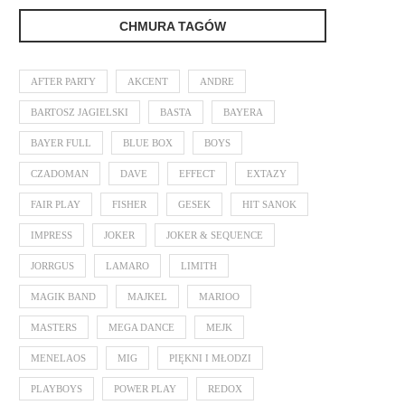
CHMURA TAGÓW
AFTER PARTY
AKCENT
ANDRE
BARTOSZ JAGIELSKI
BASTA
BAYERA
BAYER FULL
BLUE BOX
BOYS
CZADOMAN
DAVE
EFFECT
EXTAZY
FAIR PLAY
FISHER
GESEK
HIT SANOK
IMPRESS
JOKER
JOKER & SEQUENCE
JORRGUS
LAMARO
LIMITH
MAGIK BAND
MAJKEL
MARIOO
MASTERS
MEGA DANCE
MEJK
MENELAOS
MIG
PIĘKNI I MŁODZI
PLAYBOYS
POWER PLAY
REDOX