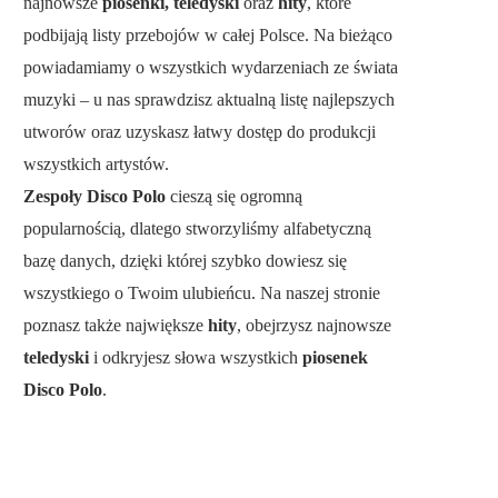
najnowsze
piosenki, teledyski
oraz
hity
, które
podbijają listy przebojów w całej Polsce. Na bieżąco
powiadamiamy o wszystkich wydarzeniach ze świata
muzyki – u nas sprawdzisz aktualną listę najlepszych
utworów oraz uzyskasz łatwy dostęp do produkcji
wszystkich artystów.
Zespoły Disco Polo
cieszą się ogromną
popularnością, dlatego stworzyliśmy alfabetyczną
bazę danych, dzięki której szybko dowiesz się
wszystkiego o Twoim ulubieńcu. Na naszej stronie
poznasz także największe
hity
, obejrzysz najnowsze
teledyski
i odkryjesz słowa wszystkich
piosenek
Disco Polo
.