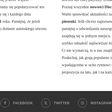
aramy się popularyzować ten
Poznaj wszystkie
nowości Disc
 się i każdego dnia
Warto sprawdzać aktualności n
21
roku. Pamiętaj, że jeżeli
piosenki
. Jeśli chcesz zapozna
o dodanie autorskiego utworu
pamiętaj o odwiedzaniu naszego 
znajdują się w jednym miejscu.
szybko odnaleźć najświeższe hit
Ci nie wystarczą, to u nas znajd
Posłuchaj, jak grają popularne z
wpadającemu w ucho rytmowi 
propozycja na lato, jak i na każ
FACEBOOK
TWITTER
INSTAGRAM