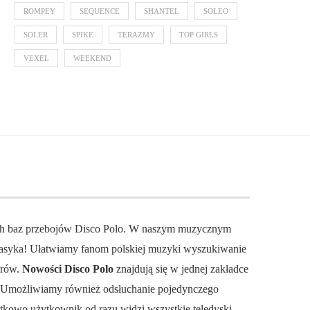
ROMPEY
SEQUENCE
SHANTEL
SOLEO
SOLER
SPIKE
TERAZMY
TOP GIRLS
VEXEL
WEEKEND
ch baz przebojów Disco Polo. W naszym muzycznym
 klasyka! Ułatwiamy fanom polskiej muzyki wyszukiwanie
orów.
Nowości Disco Polo
znajdują się w jednej zakładce
. Umożliwiamy również odsłuchanie pojedynczego
datkowo użytkownik od razu widzi wszystkie teledyski.