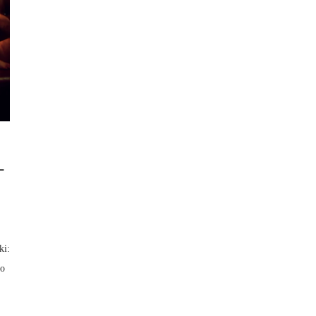
–
ki:
go