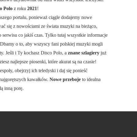
o Polo
z roku
2021
!
aszego portalu, ponieważ ciągle dodajemy nowe
wać się z nowościami ze świata muzyki na bieżąco,
serwisu co jakiś czas. Tylko tutaj wszystkie informacje
 Dbamy o to, aby wszyscy fani polskiej muzyki mogli
y. Jeśli i Ty kochasz Disco Polo, a
znane szlagiery
już
ziesz najlepsze piosenki, które akurat są na czasie!
espoły, obejrzyj ich teledyski i daj się ponieść
najgorętszych kawałków.
Nowe przeboje
to idealna
dą inną porę.