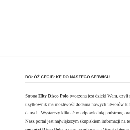
DOŁÓŻ CEGIEŁKĘ DO NASZEGO SERWISU
Strona
Hity Disco Polo
tworzona jest dzięki Wam, czyli
użytkownik ma możliwość dodania nowych utworów lub 
danych. Wystarczy kliknąć w odpowiednią podstronę ora
Nasz portal jest największym skupiskiem informacji na 
nowości Disco Polo,
a przy współpracy z Wami stajemy s