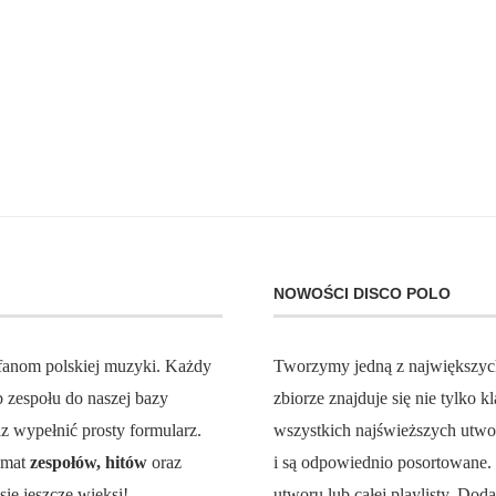
NOWOŚCI DISCO POLO
 fanom polskiej muzyki. Każdy
Tworzymy jedną z największy
zespołu do naszej bazy
zbiorze znajduje się nie tylko
z wypełnić prosty formularz.
wszystkich najświeższych utw
temat
zespołów, hitów
oraz
i są odpowiednio posortowane
ię jeszcze więksi!
utworu lub całej playlisty. Do