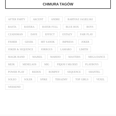
CHMURA TAGÓW
AFTER PARTY
AKCENT
ANDRE
BARTOSZ JAGIELSKI
BASTA
BAYERA
BAYER FULL
BLUE BOX
BOYS
CZADOMAN
DAVE
EFFECT
EXTAZY
FAIR PLAY
FISHER
GESEK
HIT SANOK
IMPRESS
JOKER
JOKER & SEQUENCE
JORRGUS
LAMARO
LIMITH
MAGIK BAND
MAJKEL
MARIOO
MASTERS
MEGA DANCE
MEJK
MENELAOS
MIG
PIĘKNI I MŁODZI
PLAYBOYS
POWER PLAY
REDOX
ROMPEY
SEQUENCE
SHANTEL
SOLEO
SOLER
SPIKE
TERAZMY
TOP GIRLS
VEXEL
WEEKEND