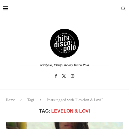
teledyski, teksty i newsy Disco Polo
Home
Tagi
Posts tagged with "Levelon & Lovi"
TAG:
LEVELON & LOVI