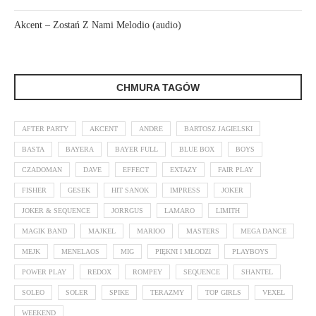
Akcent – Zostań Z Nami Melodio (audio)
CHMURA TAGÓW
AFTER PARTY
AKCENT
ANDRE
BARTOSZ JAGIELSKI
BASTA
BAYERA
BAYER FULL
BLUE BOX
BOYS
CZADOMAN
DAVE
EFFECT
EXTAZY
FAIR PLAY
FISHER
GESEK
HIT SANOK
IMPRESS
JOKER
JOKER & SEQUENCE
JORRGUS
LAMARO
LIMITH
MAGIK BAND
MAJKEL
MARIOO
MASTERS
MEGA DANCE
MEJK
MENELAOS
MIG
PIĘKNI I MŁODZI
PLAYBOYS
POWER PLAY
REDOX
ROMPEY
SEQUENCE
SHANTEL
SOLEO
SOLER
SPIKE
TERAZMY
TOP GIRLS
VEXEL
WEEKEND