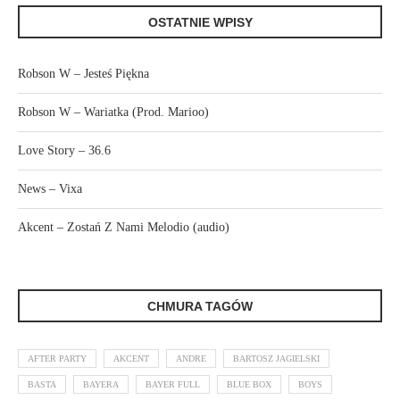
OSTATNIE WPISY
Robson W – Jesteś Piękna
Robson W – Wariatka (Prod. Marioo)
Love Story – 36.6
News – Vixa
Akcent – Zostań Z Nami Melodio (audio)
CHMURA TAGÓW
AFTER PARTY
AKCENT
ANDRE
BARTOSZ JAGIELSKI
BASTA
BAYERA
BAYER FULL
BLUE BOX
BOYS