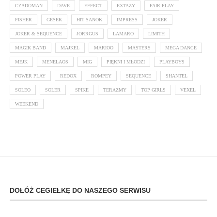
CZADOMAN
DAVE
EFFECT
EXTAZY
FAIR PLAY
FISHER
GESEK
HIT SANOK
IMPRESS
JOKER
JOKER & SEQUENCE
JORRGUS
LAMARO
LIMITH
MAGIK BAND
MAJKEL
MARIOO
MASTERS
MEGA DANCE
MEJK
MENELAOS
MIG
PIĘKNI I MŁODZI
PLAYBOYS
POWER PLAY
REDOX
ROMPEY
SEQUENCE
SHANTEL
SOLEO
SOLER
SPIKE
TERAZMY
TOP GIRLS
VEXEL
WEEKEND
DOŁÓŻ CEGIEŁKĘ DO NASZEGO SERWISU