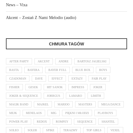
News – Vixa
Akcent – Zostań Z Nami Melodio (audio)
CHMURA TAGÓW
AFTER PARTY
AKCENT
ANDRE
BARTOSZ JAGIELSKI
BASTA
BAYERA
BAYER FULL
BLUE BOX
BOYS
CZADOMAN
DAVE
EFFECT
EXTAZY
FAIR PLAY
FISHER
GESEK
HIT SANOK
IMPRESS
JOKER
JOKER & SEQUENCE
JORRGUS
LAMARO
LIMITH
MAGIK BAND
MAJKEL
MARIOO
MASTERS
MEGA DANCE
MEJK
MENELAOS
MIG
PIĘKNI I MŁODZI
PLAYBOYS
POWER PLAY
REDOX
ROMPEY
SEQUENCE
SHANTEL
SOLEO
SOLER
SPIKE
TERAZMY
TOP GIRLS
VEXEL