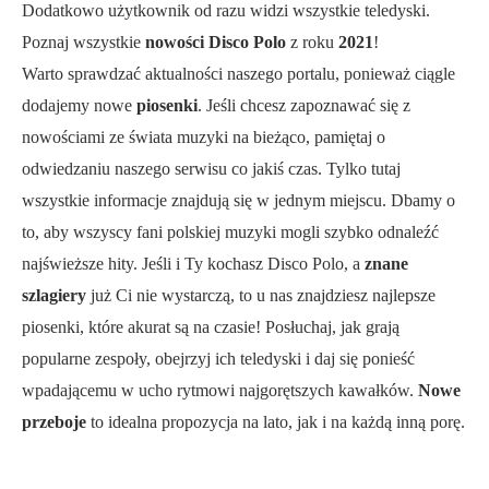
Dodatkowo użytkownik od razu widzi wszystkie teledyski.
Poznaj wszystkie
nowości Disco Polo
z roku
2021
!
Warto sprawdzać aktualności naszego portalu, ponieważ ciągle
dodajemy nowe
piosenki
. Jeśli chcesz zapoznawać się z
nowościami ze świata muzyki na bieżąco, pamiętaj o
odwiedzaniu naszego serwisu co jakiś czas. Tylko tutaj
wszystkie informacje znajdują się w jednym miejscu. Dbamy o
to, aby wszyscy fani polskiej muzyki mogli szybko odnaleźć
najświeższe hity. Jeśli i Ty kochasz Disco Polo, a
znane
szlagiery
już Ci nie wystarczą, to u nas znajdziesz najlepsze
piosenki, które akurat są na czasie! Posłuchaj, jak grają
popularne zespoły, obejrzyj ich teledyski i daj się ponieść
wpadającemu w ucho rytmowi najgorętszych kawałków.
Nowe
przeboje
to idealna propozycja na lato, jak i na każdą inną porę.