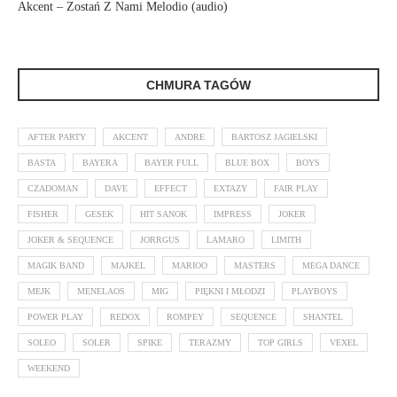
Akcent – Zostań Z Nami Melodio (audio)
CHMURA TAGÓW
AFTER PARTY
AKCENT
ANDRE
BARTOSZ JAGIELSKI
BASTA
BAYERA
BAYER FULL
BLUE BOX
BOYS
CZADOMAN
DAVE
EFFECT
EXTAZY
FAIR PLAY
FISHER
GESEK
HIT SANOK
IMPRESS
JOKER
JOKER & SEQUENCE
JORRGUS
LAMARO
LIMITH
MAGIK BAND
MAJKEL
MARIOO
MASTERS
MEGA DANCE
MEJK
MENELAOS
MIG
PIĘKNI I MŁODZI
PLAYBOYS
POWER PLAY
REDOX
ROMPEY
SEQUENCE
SHANTEL
SOLEO
SOLER
SPIKE
TERAZMY
TOP GIRLS
VEXEL
WEEKEND