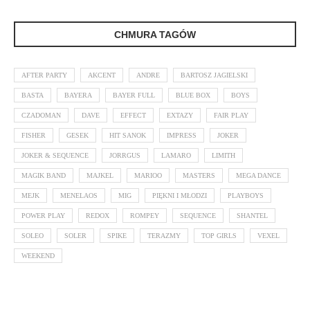
CHMURA TAGÓW
AFTER PARTY
AKCENT
ANDRE
BARTOSZ JAGIELSKI
BASTA
BAYERA
BAYER FULL
BLUE BOX
BOYS
CZADOMAN
DAVE
EFFECT
EXTAZY
FAIR PLAY
FISHER
GESEK
HIT SANOK
IMPRESS
JOKER
JOKER & SEQUENCE
JORRGUS
LAMARO
LIMITH
MAGIK BAND
MAJKEL
MARIOO
MASTERS
MEGA DANCE
MEJK
MENELAOS
MIG
PIĘKNI I MŁODZI
PLAYBOYS
POWER PLAY
REDOX
ROMPEY
SEQUENCE
SHANTEL
SOLEO
SOLER
SPIKE
TERAZMY
TOP GIRLS
VEXEL
WEEKEND