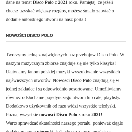
dane na temat
Disco Polo
z
2021
roku. Pamiętaj, że jeżeli
chcesz uzyskać większy rozgłos, możesz śmiało zapytać o
dodanie autorskiego utworu na nasz portal!
NOWOŚCI DISCO POLO
Tworzymy jedną z największych baz przebojów Disco Polo. W
naszym muzycznym zbiorze znajduje się nie tylko klasyka!
Ułatwiamy fanom polskiej muzyki wyszukiwanie wszystkich
najświeższych utworów.
Nowości Disco Polo
znajdują się w
jednej zakładce i są odpowiednio posortowane. Umożliwiamy
również odsłuchanie pojedynczego utworu lub całej playlisty.
Dodatkowo użytkownik od razu widzi wszystkie teledyski.
Poznaj wszystkie
nowości Disco Polo
z roku
2021
!
Warto sprawdzać aktualności naszego portalu, ponieważ ciągle
dodajemy nowe
piosenki
. Jeśli chcesz zapoznawać się z