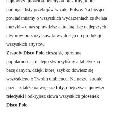
najnowsze
piosenki, teledyski
oraz
hity
, które
podbijają listy przebojów w całej Polsce. Na bieżąco
powiadamiamy o wszystkich wydarzeniach ze świata
muzyki – u nas sprawdzisz aktualną listę najlepszych
utworów oraz uzyskasz łatwy dostęp do produkcji
wszystkich artystów.
Zespoły Disco Polo
cieszą się ogromną
popularnością, dlatego stworzyliśmy alfabetyczną
bazę danych, dzięki której szybko dowiesz się
wszystkiego o Twoim ulubieńcu. Na naszej stronie
poznasz także największe
hity
, obejrzysz najnowsze
teledyski
i odkryjesz słowa wszystkich
piosenek
Disco Polo
.