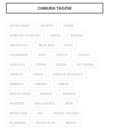
CHMURA TAGÓW
AFTER PARTY
AKCENT
ANDRE
BARTOSZ JAGIELSKI
BASTA
BAYERA
BAYER FULL
BLUE BOX
BOYS
CZADOMAN
DAVE
EFFECT
EXTAZY
FAIR PLAY
FISHER
GESEK
HIT SANOK
IMPRESS
JOKER
JOKER & SEQUENCE
JORRGUS
LAMARO
LIMITH
MAGIK BAND
MAJKEL
MARIOO
MASTERS
MEGA DANCE
MEJK
MENELAOS
MIG
PIĘKNI I MŁODZI
PLAYBOYS
POWER PLAY
REDOX