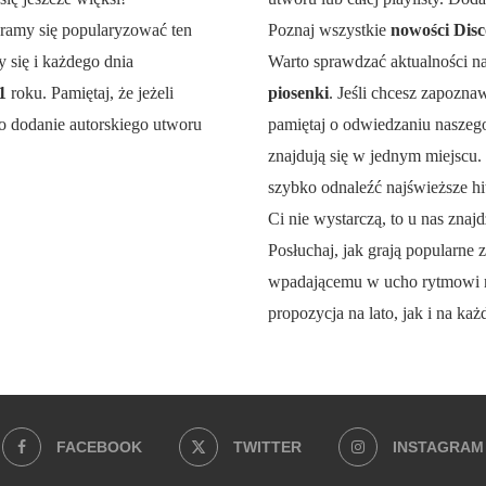
aramy się popularyzować ten
Poznaj wszystkie
nowości Disc
 się i każdego dnia
Warto sprawdzać aktualności n
21
roku. Pamiętaj, że jeżeli
piosenki
. Jeśli chcesz zapozna
o dodanie autorskiego utworu
pamiętaj o odwiedzaniu naszego 
znajdują się w jednym miejscu.
szybko odnaleźć najświeższe hit
Ci nie wystarczą, to u nas znajd
Posłuchaj, jak grają popularne z
wpadającemu w ucho rytmowi 
propozycja na lato, jak i na każ
FACEBOOK
TWITTER
INSTAGRAM