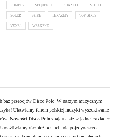
ROMPEY
SEQUENCE
SHANTEL
SOLEO
SOLER
SPIKE
TERAZMY
TOP GIRLS
VEXEL
WEEKEND
ch baz przebojów Disco Polo. W naszym muzycznym
 klasyka! Ułatwiamy fanom polskiej muzyki wyszukiwanie
orów.
Nowości Disco Polo
znajdują się w jednej zakładce
. Umożliwiamy również odsłuchanie pojedynczego
datkowo użytkownik od razu widzi wszystkie teledyski.