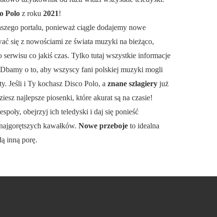
o Polo
z roku
2021
!
aszego portalu, ponieważ ciągle dodajemy nowe
wać się z nowościami ze świata muzyki na bieżąco,
serwisu co jakiś czas. Tylko tutaj wszystkie informacje
 Dbamy o to, aby wszyscy fani polskiej muzyki mogli
y. Jeśli i Ty kochasz Disco Polo, a
znane szlagiery
już
ziesz najlepsze piosenki, które akurat są na czasie!
espoły, obejrzyj ich teledyski i daj się ponieść
najgorętszych kawałków.
Nowe przeboje
to idealna
dą inną porę.