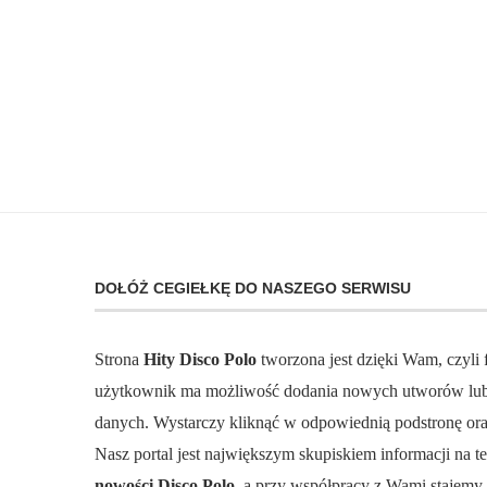
DOŁÓŻ CEGIEŁKĘ DO NASZEGO SERWISU
Strona
Hity Disco Polo
tworzona jest dzięki Wam, czyli
użytkownik ma możliwość dodania nowych utworów lub 
danych. Wystarczy kliknąć w odpowiednią podstronę ora
Nasz portal jest największym skupiskiem informacji na 
nowości Disco Polo,
a przy współpracy z Wami stajemy s