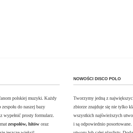
NOWOŚCI DISCO POLO
 fanom polskiej muzyki. Każdy
Tworzymy jedną z największy
zespołu do naszej bazy
zbiorze znajduje się nie tylko
z wypełnić prosty formularz.
wszystkich najświeższych utw
temat
zespołów, hitów
oraz
i są odpowiednio posortowane
ię jeszcze więksi!
utworu lub całej playlisty. Do