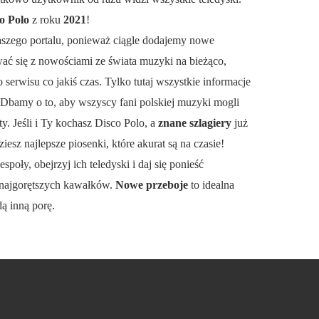
o Polo
z roku
2021
!
aszego portalu, ponieważ ciągle dodajemy nowe
wać się z nowościami ze świata muzyki na bieżąco,
serwisu co jakiś czas. Tylko tutaj wszystkie informacje
 Dbamy o to, aby wszyscy fani polskiej muzyki mogli
y. Jeśli i Ty kochasz Disco Polo, a
znane szlagiery
już
ziesz najlepsze piosenki, które akurat są na czasie!
espoły, obejrzyj ich teledyski i daj się ponieść
najgorętszych kawałków.
Nowe przeboje
to idealna
dą inną porę.