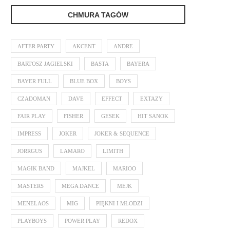
CHMURA TAGÓW
AFTER PARTY
AKCENT
ANDRE
BARTOSZ JAGIELSKI
BASTA
BAYERA
BAYER FULL
BLUE BOX
BOYS
CZADOMAN
DAVE
EFFECT
EXTAZY
FAIR PLAY
FISHER
GESEK
HIT SANOK
IMPRESS
JOKER
JOKER & SEQUENCE
JORRGUS
LAMARO
LIMITH
MAGIK BAND
MAJKEL
MARIOO
MASTERS
MEGA DANCE
MEJK
MENELAOS
MIG
PIĘKNI I MŁODZI
PLAYBOYS
POWER PLAY
REDOX