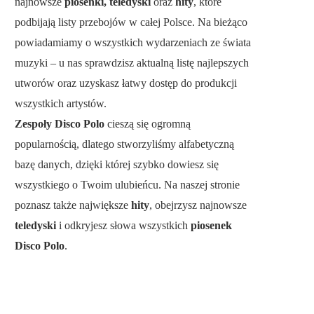
najnowsze
piosenki, teledyski
oraz
hity
, które
podbijają listy przebojów w całej Polsce. Na bieżąco
powiadamiamy o wszystkich wydarzeniach ze świata
muzyki – u nas sprawdzisz aktualną listę najlepszych
utworów oraz uzyskasz łatwy dostęp do produkcji
wszystkich artystów.
Zespoły Disco Polo
cieszą się ogromną
popularnością, dlatego stworzyliśmy alfabetyczną
bazę danych, dzięki której szybko dowiesz się
wszystkiego o Twoim ulubieńcu. Na naszej stronie
poznasz także największe
hity
, obejrzysz najnowsze
teledyski
i odkryjesz słowa wszystkich
piosenek
Disco Polo
.