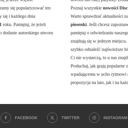
aramy się popularyzować ten
Poznaj wszystkie
nowości Disc
 się i każdego dnia
Warto sprawdzać aktualności n
21
roku. Pamiętaj, że jeżeli
piosenki
. Jeśli chcesz zapozna
o dodanie autorskiego utworu
pamiętaj o odwiedzaniu naszego 
znajdują się w jednym miejscu.
szybko odnaleźć najświeższe hit
Ci nie wystarczą, to u nas znajd
Posłuchaj, jak grają popularne z
wpadającemu w ucho rytmowi 
propozycja na lato, jak i na każ
FACEBOOK
TWITTER
INSTAGRAM