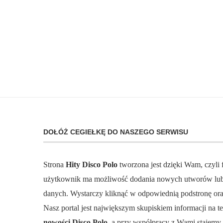
DOŁÓŻ CEGIEŁKĘ DO NASZEGO SERWISU
Strona
Hity Disco Polo
tworzona jest dzięki Wam, czyli
użytkownik ma możliwość dodania nowych utworów lub 
danych. Wystarczy kliknąć w odpowiednią podstronę ora
Nasz portal jest największym skupiskiem informacji na 
nowości Disco Polo,
a przy współpracy z Wami stajemy s