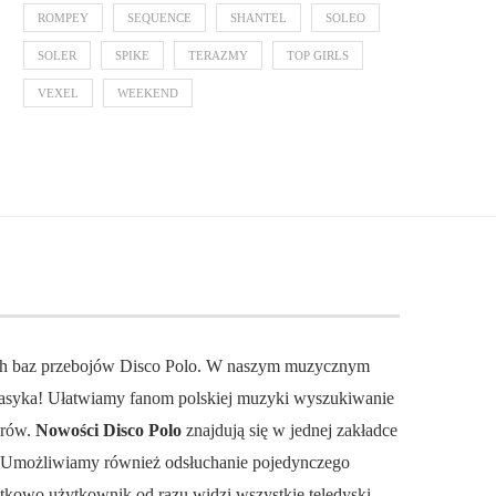
ROMPEY
SEQUENCE
SHANTEL
SOLEO
SOLER
SPIKE
TERAZMY
TOP GIRLS
VEXEL
WEEKEND
ch baz przebojów Disco Polo. W naszym muzycznym
 klasyka! Ułatwiamy fanom polskiej muzyki wyszukiwanie
orów.
Nowości Disco Polo
znajdują się w jednej zakładce
. Umożliwiamy również odsłuchanie pojedynczego
datkowo użytkownik od razu widzi wszystkie teledyski.