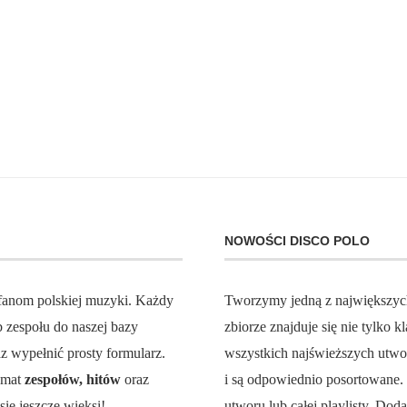
NOWOŚCI DISCO POLO
 fanom polskiej muzyki. Każdy
Tworzymy jedną z największy
zespołu do naszej bazy
zbiorze znajduje się nie tylko
z wypełnić prosty formularz.
wszystkich najświeższych utw
temat
zespołów, hitów
oraz
i są odpowiednio posortowane
ię jeszcze więksi!
utworu lub całej playlisty. Do