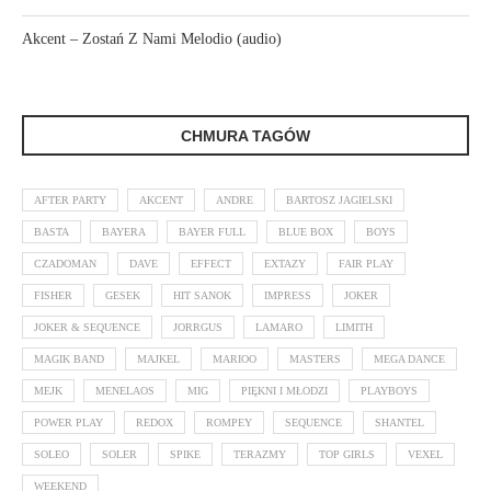
Akcent – Zostań Z Nami Melodio (audio)
CHMURA TAGÓW
AFTER PARTY
AKCENT
ANDRE
BARTOSZ JAGIELSKI
BASTA
BAYERA
BAYER FULL
BLUE BOX
BOYS
CZADOMAN
DAVE
EFFECT
EXTAZY
FAIR PLAY
FISHER
GESEK
HIT SANOK
IMPRESS
JOKER
JOKER & SEQUENCE
JORRGUS
LAMARO
LIMITH
MAGIK BAND
MAJKEL
MARIOO
MASTERS
MEGA DANCE
MEJK
MENELAOS
MIG
PIĘKNI I MŁODZI
PLAYBOYS
POWER PLAY
REDOX
ROMPEY
SEQUENCE
SHANTEL
SOLEO
SOLER
SPIKE
TERAZMY
TOP GIRLS
VEXEL
WEEKEND