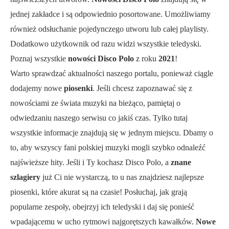
jednej zakładce i są odpowiednio posortowane. Umożliwiamy
również odsłuchanie pojedynczego utworu lub całej playlisty.
Dodatkowo użytkownik od razu widzi wszystkie teledyski.
Poznaj wszystkie
nowości Disco Polo
z roku
2021
!
Warto sprawdzać aktualności naszego portalu, ponieważ ciągle
dodajemy nowe
piosenki
. Jeśli chcesz zapoznawać się z
nowościami ze świata muzyki na bieżąco, pamiętaj o
odwiedzaniu naszego serwisu co jakiś czas. Tylko tutaj
wszystkie informacje znajdują się w jednym miejscu. Dbamy o
to, aby wszyscy fani polskiej muzyki mogli szybko odnaleźć
najświeższe hity. Jeśli i Ty kochasz Disco Polo, a
znane
szlagiery
już Ci nie wystarczą, to u nas znajdziesz najlepsze
piosenki, które akurat są na czasie! Posłuchaj, jak grają
popularne zespoły, obejrzyj ich teledyski i daj się ponieść
wpadającemu w ucho rytmowi najgorętszych kawałków.
Nowe