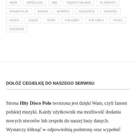
MEJK
MENELAOS
MIG
PIĘKNI I MŁODZI
PLAYBOYS
POWER PLAY
REDOX
ROMPEY
SEQUENCE
SHANTEL
SOLEO
SOLER
SPIKE
TERAZMY
TOP GIRLS
VEXEL
WEEKEND
DOŁÓŻ CEGIEŁKĘ DO NASZEGO SERWISU
Strona
Hity Disco Polo
tworzona jest dzięki Wam, czyli fanom
polskiej muzyki. Każdy użytkownik ma możliwość dodania
nowych utworów lub zespołu do naszej bazy danych.
Wystarczy kliknąć w odpowiednią podstronę oraz wypełnić