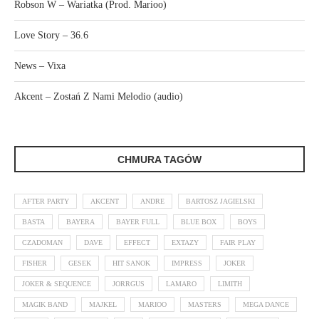
Robson W – Wariatka (Prod. Marioo)
Love Story – 36.6
News – Vixa
Akcent – Zostań Z Nami Melodio (audio)
CHMURA TAGÓW
AFTER PARTY
AKCENT
ANDRE
BARTOSZ JAGIELSKI
BASTA
BAYERA
BAYER FULL
BLUE BOX
BOYS
CZADOMAN
DAVE
EFFECT
EXTAZY
FAIR PLAY
FISHER
GESEK
HIT SANOK
IMPRESS
JOKER
JOKER & SEQUENCE
JORRGUS
LAMARO
LIMITH
MAGIK BAND
MAJKEL
MARIOO
MASTERS
MEGA DANCE