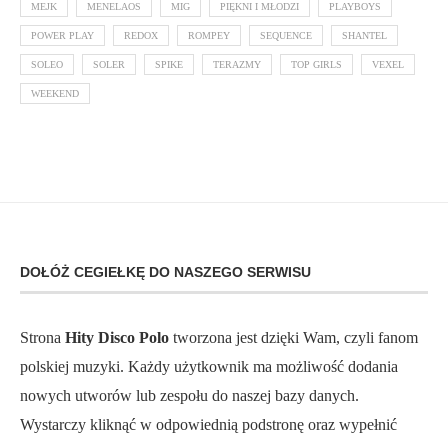
MEJK
MENELAOS
MIG
PIĘKNI I MŁODZI
PLAYBOYS
POWER PLAY
REDOX
ROMPEY
SEQUENCE
SHANTEL
SOLEO
SOLER
SPIKE
TERAZMY
TOP GIRLS
VEXEL
WEEKEND
DOŁÓŻ CEGIEŁKĘ DO NASZEGO SERWISU
Strona
Hity Disco Polo
tworzona jest dzięki Wam, czyli fanom
polskiej muzyki. Każdy użytkownik ma możliwość dodania
nowych utworów lub zespołu do naszej bazy danych.
Wystarczy kliknąć w odpowiednią podstronę oraz wypełnić