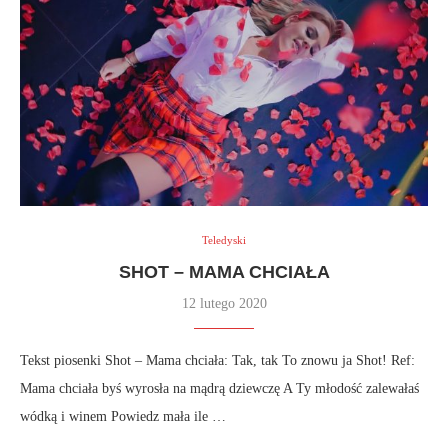
Teledyski
SHOT – MAMA CHCIAŁA
12 lutego 2020
Tekst piosenki Shot – Mama chciała: Tak, tak To znowu ja Shot! Ref:
Mama chciała byś wyrosła na mądrą dziewczę A Ty młodość zalewałaś
wódką i winem Powiedz mała ile …