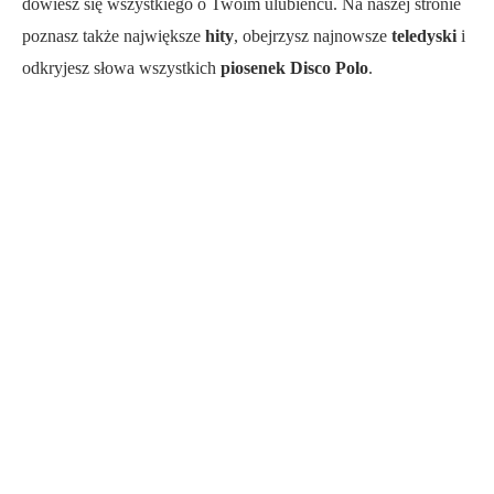
dowiesz się wszystkiego o Twoim ulubieńcu. Na naszej stronie
poznasz także największe
hity
, obejrzysz najnowsze
teledyski
i
odkryjesz słowa wszystkich
piosenek Disco Polo
.