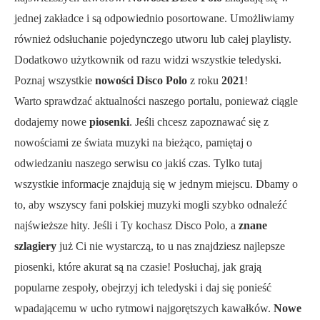
jednej zakładce i są odpowiednio posortowane. Umożliwiamy
również odsłuchanie pojedynczego utworu lub całej playlisty.
Dodatkowo użytkownik od razu widzi wszystkie teledyski.
Poznaj wszystkie
nowości Disco Polo
z roku
2021
!
Warto sprawdzać aktualności naszego portalu, ponieważ ciągle
dodajemy nowe
piosenki
. Jeśli chcesz zapoznawać się z
nowościami ze świata muzyki na bieżąco, pamiętaj o
odwiedzaniu naszego serwisu co jakiś czas. Tylko tutaj
wszystkie informacje znajdują się w jednym miejscu. Dbamy o
to, aby wszyscy fani polskiej muzyki mogli szybko odnaleźć
najświeższe hity. Jeśli i Ty kochasz Disco Polo, a
znane
szlagiery
już Ci nie wystarczą, to u nas znajdziesz najlepsze
piosenki, które akurat są na czasie! Posłuchaj, jak grają
popularne zespoły, obejrzyj ich teledyski i daj się ponieść
wpadającemu w ucho rytmowi najgorętszych kawałków.
Nowe