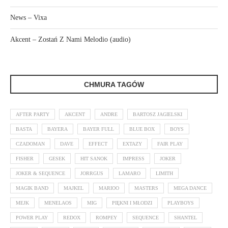
News – Vixa
Akcent – Zostań Z Nami Melodio (audio)
CHMURA TAGÓW
AFTER PARTY
AKCENT
ANDRE
BARTOSZ JAGIELSKI
BASTA
BAYERA
BAYER FULL
BLUE BOX
BOYS
CZADOMAN
DAVE
EFFECT
EXTAZY
FAIR PLAY
FISHER
GESEK
HIT SANOK
IMPRESS
JOKER
JOKER & SEQUENCE
JORRGUS
LAMARO
LIMITH
MAGIK BAND
MAJKEL
MARIOO
MASTERS
MEGA DANCE
MEJK
MENELAOS
MIG
PIĘKNI I MŁODZI
PLAYBOYS
POWER PLAY
REDOX
ROMPEY
SEQUENCE
SHANTEL