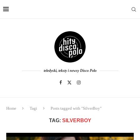
teledyski, teksty i newsy Disco Polo
Home
Tagi
Posts tagged with "SilverBoy"
TAG:
SILVERBOY