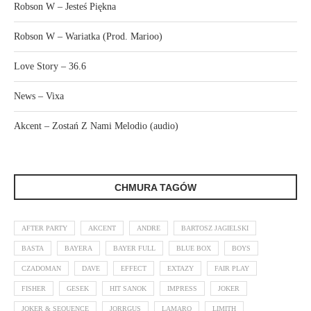
Robson W – Jesteś Piękna
Robson W – Wariatka (Prod. Marioo)
Love Story – 36.6
News – Vixa
Akcent – Zostań Z Nami Melodio (audio)
CHMURA TAGÓW
AFTER PARTY
AKCENT
ANDRE
BARTOSZ JAGIELSKI
BASTA
BAYERA
BAYER FULL
BLUE BOX
BOYS
CZADOMAN
DAVE
EFFECT
EXTAZY
FAIR PLAY
FISHER
GESEK
HIT SANOK
IMPRESS
JOKER
JOKER & SEQUENCE
JORRGUS
LAMARO
LIMITH