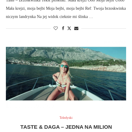
Taste – Brzoskwinka Tekst piosenki: Mała krejzi Ooo Moja bejbi Uooo
Mała krejzi, moja bejbi Moja bejbi, moja bejbi Ref: Twoja brzoskwinka
niczym landrynka Na jej widok cieknie mi ślinka …
Teledyski
TASTE & DAGA – JEDNA NA MILION