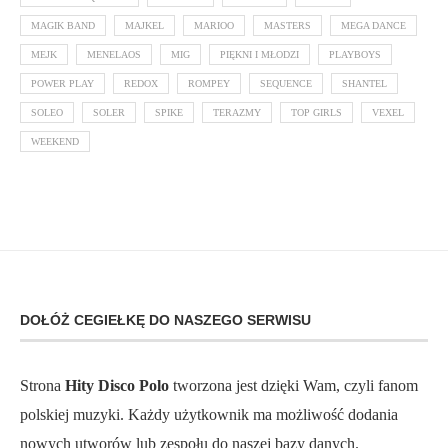
MAGIK BAND
MAJKEL
MARIOO
MASTERS
MEGA DANCE
MEJK
MENELAOS
MIG
PIĘKNI I MŁODZI
PLAYBOYS
POWER PLAY
REDOX
ROMPEY
SEQUENCE
SHANTEL
SOLEO
SOLER
SPIKE
TERAZMY
TOP GIRLS
VEXEL
WEEKEND
DOŁÓŻ CEGIEŁKĘ DO NASZEGO SERWISU
Strona
Hity Disco Polo
tworzona jest dzięki Wam, czyli fanom
polskiej muzyki. Każdy użytkownik ma możliwość dodania
nowych utworów lub zespołu do naszej bazy danych.