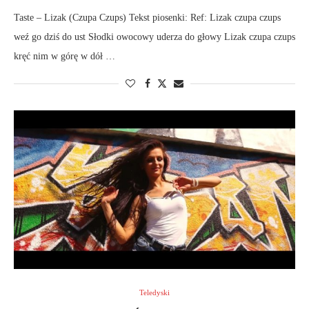
Taste – Lizak (Czupa Czups) Tekst piosenki: Ref: Lizak czupa czups
weź go dziś do ust Słodki owocowy uderza do głowy Lizak czupa czups
kręć nim w górę w dół …
Teledyski