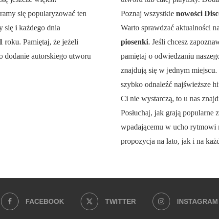
aramy się popularyzować ten
Poznaj wszystkie
nowości Disc
 się i każdego dnia
Warto sprawdzać aktualności n
21
roku. Pamiętaj, że jeżeli
piosenki
. Jeśli chcesz zapozna
o dodanie autorskiego utworu
pamiętaj o odwiedzaniu naszego 
znajdują się w jednym miejscu.
szybko odnaleźć najświeższe hit
Ci nie wystarczą, to u nas znajd
Posłuchaj, jak grają popularne z
wpadającemu w ucho rytmowi 
propozycja na lato, jak i na każ
FACEBOOK
TWITTER
INSTAGRAM