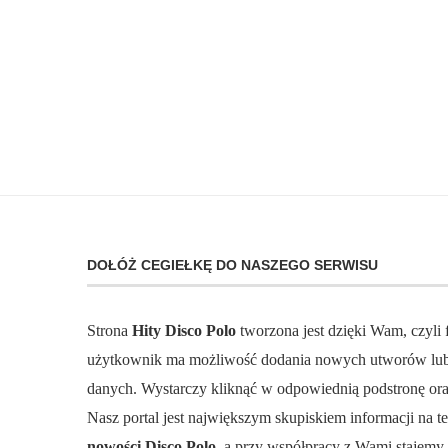
DOŁÓŻ CEGIEŁKĘ DO NASZEGO SERWISU
Strona
Hity Disco Polo
tworzona jest dzięki Wam, czyli
użytkownik ma możliwość dodania nowych utworów lub 
danych. Wystarczy kliknąć w odpowiednią podstronę ora
Nasz portal jest największym skupiskiem informacji na 
nowości Disco Polo,
a przy współpracy z Wami stajemy s