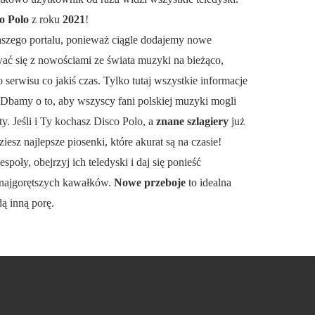
o Polo
z roku
2021
!
aszego portalu, ponieważ ciągle dodajemy nowe
wać się z nowościami ze świata muzyki na bieżąco,
serwisu co jakiś czas. Tylko tutaj wszystkie informacje
 Dbamy o to, aby wszyscy fani polskiej muzyki mogli
y. Jeśli i Ty kochasz Disco Polo, a
znane szlagiery
już
ziesz najlepsze piosenki, które akurat są na czasie!
espoły, obejrzyj ich teledyski i daj się ponieść
najgorętszych kawałków.
Nowe przeboje
to idealna
dą inną porę.