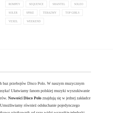
ROMPEY
SEQUENCE
SHANTEL
SOLEO
SOLER
SPIKE
TERAZMY
TOP GIRLS
VEXEL
WEEKEND
ch baz przebojów Disco Polo. W naszym muzycznym
 klasyka! Ułatwiamy fanom polskiej muzyki wyszukiwanie
orów.
Nowości Disco Polo
znajdują się w jednej zakładce
. Umożliwiamy również odsłuchanie pojedynczego
datkowo użytkownik od razu widzi wszystkie teledyski.