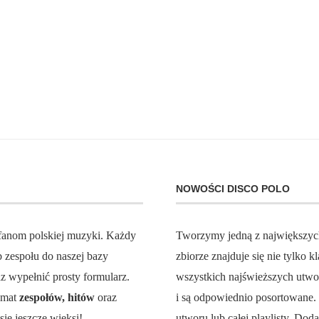
NOWOŚCI DISCO POLO
 fanom polskiej muzyki. Każdy
Tworzymy jedną z największy
zespołu do naszej bazy
zbiorze znajduje się nie tylko
z wypełnić prosty formularz.
wszystkich najświeższych utw
temat
zespołów, hitów
oraz
i są odpowiednio posortowane
ię jeszcze więksi!
utworu lub całej playlisty. Do