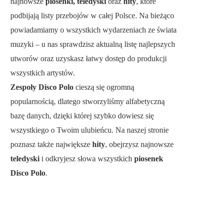
najnowsze
piosenki, teledyski
oraz
hity
, które
podbijają listy przebojów w całej Polsce. Na bieżąco
powiadamiamy o wszystkich wydarzeniach ze świata
muzyki – u nas sprawdzisz aktualną listę najlepszych
utworów oraz uzyskasz łatwy dostęp do produkcji
wszystkich artystów.
Zespoły Disco Polo
cieszą się ogromną
popularnością, dlatego stworzyliśmy alfabetyczną
bazę danych, dzięki której szybko dowiesz się
wszystkiego o Twoim ulubieńcu. Na naszej stronie
poznasz także największe
hity
, obejrzysz najnowsze
teledyski
i odkryjesz słowa wszystkich
piosenek
Disco Polo
.