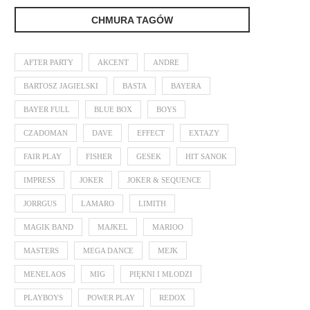
CHMURA TAGÓW
AFTER PARTY
AKCENT
ANDRE
BARTOSZ JAGIELSKI
BASTA
BAYERA
BAYER FULL
BLUE BOX
BOYS
CZADOMAN
DAVE
EFFECT
EXTAZY
FAIR PLAY
FISHER
GESEK
HIT SANOK
IMPRESS
JOKER
JOKER & SEQUENCE
JORRGUS
LAMARO
LIMITH
MAGIK BAND
MAJKEL
MARIOO
MASTERS
MEGA DANCE
MEJK
MENELAOS
MIG
PIĘKNI I MŁODZI
PLAYBOYS
POWER PLAY
REDOX