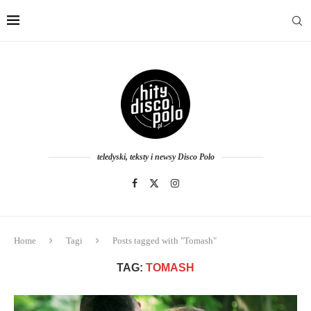
teledyski, teksty i newsy Disco Polo
Home
Tagi
Posts tagged with "Tomash"
TAG:
TOMASH