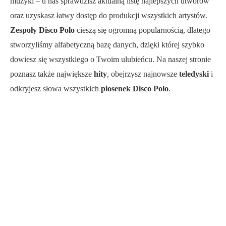
muzyki – u nas sprawdzisz aktualną listę najlepszych utworów
oraz uzyskasz łatwy dostęp do produkcji wszystkich artystów.
Zespoły Disco Polo
cieszą się ogromną popularnością, dlatego
stworzyliśmy alfabetyczną bazę danych, dzięki której szybko
dowiesz się wszystkiego o Twoim ulubieńcu. Na naszej stronie
poznasz także największe
hity
, obejrzysz najnowsze
teledyski
i
odkryjesz słowa wszystkich
piosenek Disco Polo
.