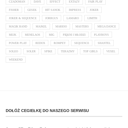
CZADOMAN
DAVE
EFFECT
EXTAZY
FAIR PLAY
FISHER
GESEK
HIT SANOK
IMPRESS
JOKER
JOKER & SEQUENCE
JORRGUS
LAMARO
LIMITH
MAGIK BAND
MAJKEL
MARIOO
MASTERS
MEGA DANCE
MEJK
MENELAOS
MIG
PIĘKNI I MŁODZI
PLAYBOYS
POWER PLAY
REDOX
ROMPEY
SEQUENCE
SHANTEL
SOLEO
SOLER
SPIKE
TERAZMY
TOP GIRLS
VEXEL
WEEKEND
DOŁÓŻ CEGIEŁKĘ DO NASZEGO SERWISU