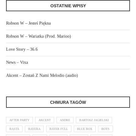
OSTATNIE WPISY
Robson W – Jesteś Piękna
Robson W – Wariatka (Prod. Marioo)
Love Story – 36.6
News – Vixa
Akcent – Zostań Z Nami Melodio (audio)
CHMURA TAGÓW
AFTER PARTY
AKCENT
ANDRE
BARTOSZ JAGIELSKI
BASTA
BAYERA
BAYER FULL
BLUE BOX
BOYS