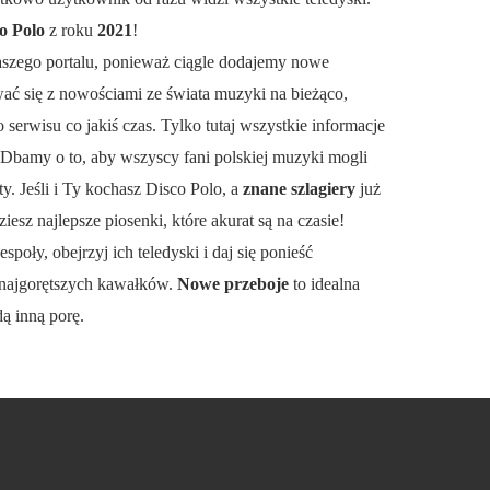
o Polo
z roku
2021
!
aszego portalu, ponieważ ciągle dodajemy nowe
wać się z nowościami ze świata muzyki na bieżąco,
serwisu co jakiś czas. Tylko tutaj wszystkie informacje
 Dbamy o to, aby wszyscy fani polskiej muzyki mogli
y. Jeśli i Ty kochasz Disco Polo, a
znane szlagiery
już
ziesz najlepsze piosenki, które akurat są na czasie!
espoły, obejrzyj ich teledyski i daj się ponieść
najgorętszych kawałków.
Nowe przeboje
to idealna
dą inną porę.