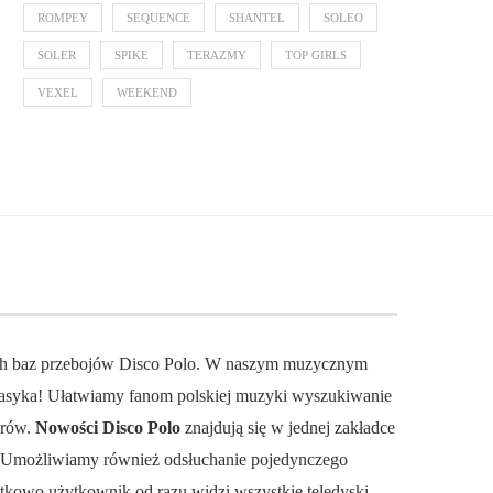
ROMPEY
SEQUENCE
SHANTEL
SOLEO
SOLER
SPIKE
TERAZMY
TOP GIRLS
VEXEL
WEEKEND
ch baz przebojów Disco Polo. W naszym muzycznym
 klasyka! Ułatwiamy fanom polskiej muzyki wyszukiwanie
orów.
Nowości Disco Polo
znajdują się w jednej zakładce
. Umożliwiamy również odsłuchanie pojedynczego
datkowo użytkownik od razu widzi wszystkie teledyski.