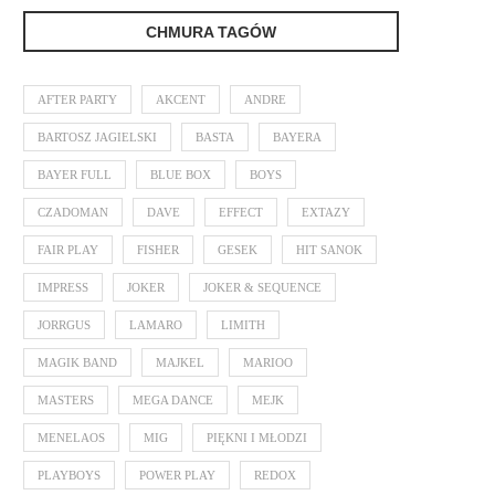
CHMURA TAGÓW
AFTER PARTY
AKCENT
ANDRE
BARTOSZ JAGIELSKI
BASTA
BAYERA
BAYER FULL
BLUE BOX
BOYS
CZADOMAN
DAVE
EFFECT
EXTAZY
FAIR PLAY
FISHER
GESEK
HIT SANOK
IMPRESS
JOKER
JOKER & SEQUENCE
JORRGUS
LAMARO
LIMITH
MAGIK BAND
MAJKEL
MARIOO
MASTERS
MEGA DANCE
MEJK
MENELAOS
MIG
PIĘKNI I MŁODZI
PLAYBOYS
POWER PLAY
REDOX