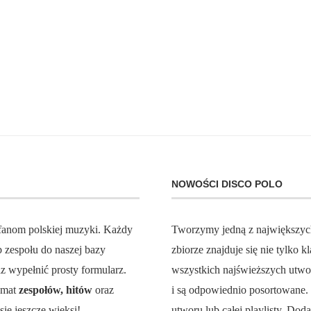
NOWOŚCI DISCO POLO
 fanom polskiej muzyki. Każdy
Tworzymy jedną z największy
zespołu do naszej bazy
zbiorze znajduje się nie tylko
z wypełnić prosty formularz.
wszystkich najświeższych utw
temat
zespołów, hitów
oraz
i są odpowiednio posortowane
ię jeszcze więksi!
utworu lub całej playlisty. Do