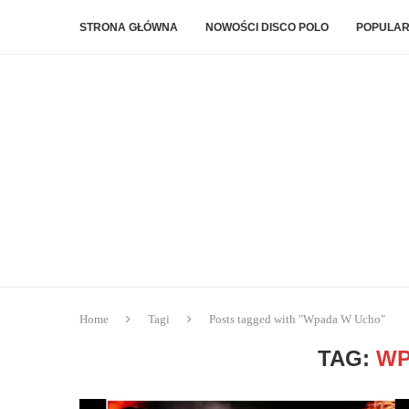
STRONA GŁÓWNA
NOWOŚCI DISCO POLO
POPULAR
Home
Tagi
Posts tagged with "Wpada W Ucho"
TAG:
WP