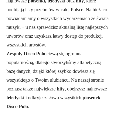
najnowsze
piosenki, teledyski
oraz
hity
, które
podbijają listy przebojów w całej Polsce. Na bieżąco
powiadamiamy o wszystkich wydarzeniach ze świata
muzyki – u nas sprawdzisz aktualną listę najlepszych
utworów oraz uzyskasz łatwy dostęp do produkcji
wszystkich artystów.
Zespoły Disco Polo
cieszą się ogromną
popularnością, dlatego stworzyliśmy alfabetyczną
bazę danych, dzięki której szybko dowiesz się
wszystkiego o Twoim ulubieńcu. Na naszej stronie
poznasz także największe
hity
, obejrzysz najnowsze
teledyski
i odkryjesz słowa wszystkich
piosenek
Disco Polo
.