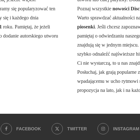
aramy się popularyzować ten
Poznaj wszystkie
nowości Disc
 się i każdego dnia
Warto sprawdzać aktualności n
21
roku. Pamiętaj, że jeżeli
piosenki
. Jeśli chcesz zapozna
o dodanie autorskiego utworu
pamiętaj o odwiedzaniu naszego 
znajdują się w jednym miejscu.
szybko odnaleźć najświeższe hit
Ci nie wystarczą, to u nas znajd
Posłuchaj, jak grają popularne z
wpadającemu w ucho rytmowi 
propozycja na lato, jak i na każ
FACEBOOK
TWITTER
INSTAGRAM