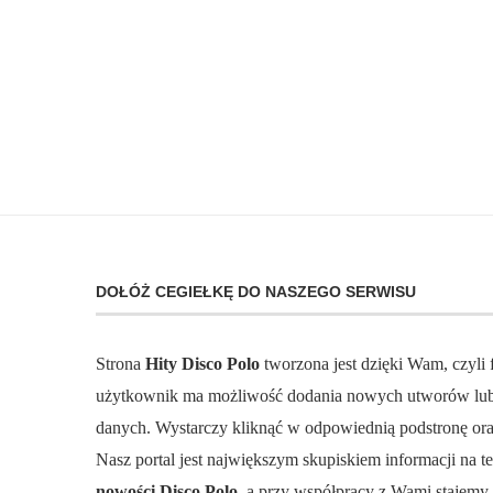
DOŁÓŻ CEGIEŁKĘ DO NASZEGO SERWISU
Strona
Hity Disco Polo
tworzona jest dzięki Wam, czyli
użytkownik ma możliwość dodania nowych utworów lub 
danych. Wystarczy kliknąć w odpowiednią podstronę ora
Nasz portal jest największym skupiskiem informacji na 
nowości Disco Polo,
a przy współpracy z Wami stajemy s