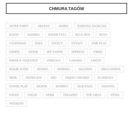
CHMURA TAGÓW
AFTER PARTY
AKCENT
ANDRE
BARTOSZ JAGIELSKI
BASTA
BAYERA
BAYER FULL
BLUE BOX
BOYS
CZADOMAN
DAVE
EFFECT
EXTAZY
FAIR PLAY
FISHER
GESEK
HIT SANOK
IMPRESS
JOKER
JOKER & SEQUENCE
JORRGUS
LAMARO
LIMITH
MAGIK BAND
MAJKEL
MARIOO
MASTERS
MEGA DANCE
MEJK
MENELAOS
MIG
PIĘKNI I MŁODZI
PLAYBOYS
POWER PLAY
REDOX
ROMPEY
SEQUENCE
SHANTEL
SOLEO
SOLER
SPIKE
TERAZMY
TOP GIRLS
VEXEL
WEEKEND