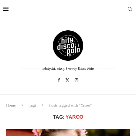
teledyski, teksty i newsy Disco Polo
Home
Tagi
Posts tagged with "Yaroo"
TAG:
YAROO