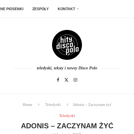
NE PIOSENKI
ZESPOŁY
KONTAKT
teledyski, teksty i newsy Disco Polo
Home
Teledyski
Adonis – Zaczynam żyć
Teledyski
ADONIS – ZACZYNAM ŻYĆ