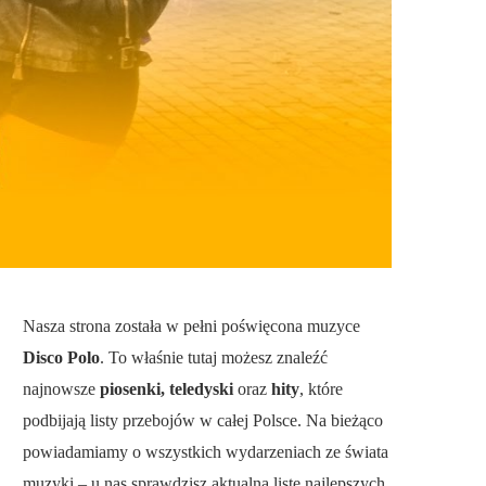
Nasza strona została w pełni poświęcona muzyce
Disco Polo
. To właśnie tutaj możesz znaleźć
najnowsze
piosenki, teledyski
oraz
hity
, które
podbijają listy przebojów w całej Polsce. Na bieżąco
powiadamiamy o wszystkich wydarzeniach ze świata
muzyki – u nas sprawdzisz aktualną listę najlepszych