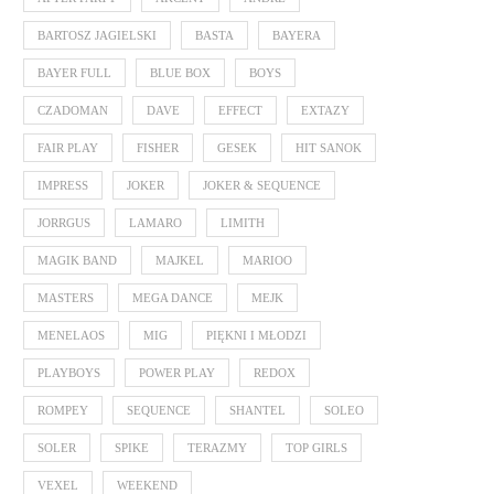
BARTOSZ JAGIELSKI
BASTA
BAYERA
BAYER FULL
BLUE BOX
BOYS
CZADOMAN
DAVE
EFFECT
EXTAZY
FAIR PLAY
FISHER
GESEK
HIT SANOK
IMPRESS
JOKER
JOKER & SEQUENCE
JORRGUS
LAMARO
LIMITH
MAGIK BAND
MAJKEL
MARIOO
MASTERS
MEGA DANCE
MEJK
MENELAOS
MIG
PIĘKNI I MŁODZI
PLAYBOYS
POWER PLAY
REDOX
ROMPEY
SEQUENCE
SHANTEL
SOLEO
SOLER
SPIKE
TERAZMY
TOP GIRLS
VEXEL
WEEKEND