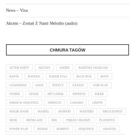
News – Vixa
Akcent – Zostań Z Nami Melodio (audio)
CHMURA TAGÓW
AFTER PARTY
AKCENT
ANDRE
BARTOSZ JAGIELSKI
BASTA
BAYERA
BAYER FULL
BLUE BOX
BOYS
CZADOMAN
DAVE
EFFECT
EXTAZY
FAIR PLAY
FISHER
GESEK
HIT SANOK
IMPRESS
JOKER
JOKER & SEQUENCE
JORRGUS
LAMARO
LIMITH
MAGIK BAND
MAJKEL
MARIOO
MASTERS
MEGA DANCE
MEJK
MENELAOS
MIG
PIĘKNI I MŁODZI
PLAYBOYS
POWER PLAY
REDOX
ROMPEY
SEQUENCE
SHANTEL