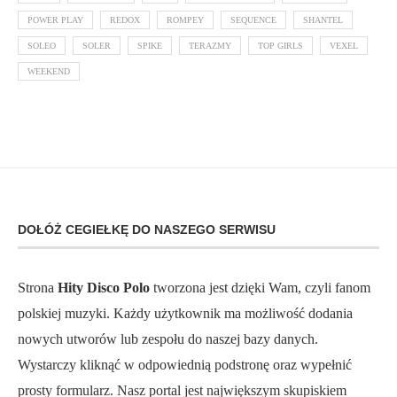
POWER PLAY
REDOX
ROMPEY
SEQUENCE
SHANTEL
SOLEO
SOLER
SPIKE
TERAZMY
TOP GIRLS
VEXEL
WEEKEND
DOŁÓŻ CEGIEŁKĘ DO NASZEGO SERWISU
Strona
Hity Disco Polo
tworzona jest dzięki Wam, czyli fanom
polskiej muzyki. Każdy użytkownik ma możliwość dodania
nowych utworów lub zespołu do naszej bazy danych.
Wystarczy kliknąć w odpowiednią podstronę oraz wypełnić
prosty formularz. Nasz portal jest największym skupiskiem