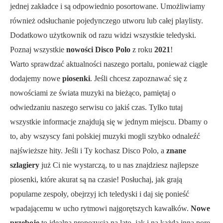
jednej zakładce i są odpowiednio posortowane. Umożliwiamy
również odsłuchanie pojedynczego utworu lub całej playlisty.
Dodatkowo użytkownik od razu widzi wszystkie teledyski.
Poznaj wszystkie
nowości Disco Polo
z roku
2021
!
Warto sprawdzać aktualności naszego portalu, ponieważ ciągle
dodajemy nowe
piosenki
. Jeśli chcesz zapoznawać się z
nowościami ze świata muzyki na bieżąco, pamiętaj o
odwiedzaniu naszego serwisu co jakiś czas. Tylko tutaj
wszystkie informacje znajdują się w jednym miejscu. Dbamy o
to, aby wszyscy fani polskiej muzyki mogli szybko odnaleźć
najświeższe hity. Jeśli i Ty kochasz Disco Polo, a
znane
szlagiery
już Ci nie wystarczą, to u nas znajdziesz najlepsze
piosenki, które akurat są na czasie! Posłuchaj, jak grają
popularne zespoły, obejrzyj ich teledyski i daj się ponieść
wpadającemu w ucho rytmowi najgorętszych kawałków.
Nowe
przeboje
to idealna propozycja na lato, jak i na każdą inną porę.