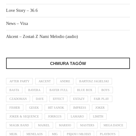
Love Story – 36.6
News – Vixa
Akcent – Zostań Z Nami Melodio (audio)
CHMURA TAGÓW
AFTER PARTY
AKCENT
ANDRE
BARTOSZ JAGIELSKI
BASTA
BAYERA
BAYER FULL
BLUE BOX
BOYS
CZADOMAN
DAVE
EFFECT
EXTAZY
FAIR PLAY
FISHER
GESEK
HIT SANOK
IMPRESS
JOKER
JOKER & SEQUENCE
JORRGUS
LAMARO
LIMITH
MAGIK BAND
MAJKEL
MARIOO
MASTERS
MEGA DANCE
MEJK
MENELAOS
MIG
PIĘKNI I MŁODZI
PLAYBOYS