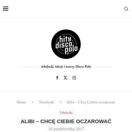
teledyski, teksty i newsy Disco Polo
Home
Teledyski
Alibi – Chcę Ciebie oczarować
Teledyski
ALIBI – CHCĘ CIEBIE OCZAROWAĆ
16 października 2017