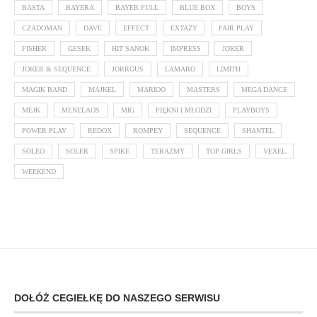
BASTA
BAYERA
BAYER FULL
BLUE BOX
BOYS
CZADOMAN
DAVE
EFFECT
EXTAZY
FAIR PLAY
FISHER
GESEK
HIT SANOK
IMPRESS
JOKER
JOKER & SEQUENCE
JORRGUS
LAMARO
LIMITH
MAGIK BAND
MAJKEL
MARIOO
MASTERS
MEGA DANCE
MEJK
MENELAOS
MIG
PIĘKNI I MŁODZI
PLAYBOYS
POWER PLAY
REDOX
ROMPEY
SEQUENCE
SHANTEL
SOLEO
SOLER
SPIKE
TERAZMY
TOP GIRLS
VEXEL
WEEKEND
DOŁÓŻ CEGIEŁKĘ DO NASZEGO SERWISU