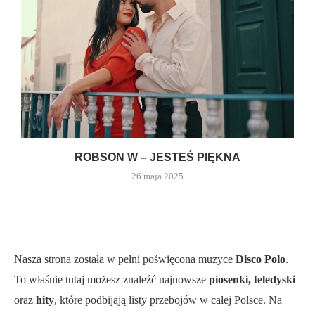
ROBSON W – JESTEŚ PIĘKNA
26 maja 2025
Nasza strona została w pełni poświęcona muzyce
Disco Polo
.
To właśnie tutaj możesz znaleźć najnowsze
piosenki, teledyski
oraz
hity
, które podbijają listy przebojów w całej Polsce. Na