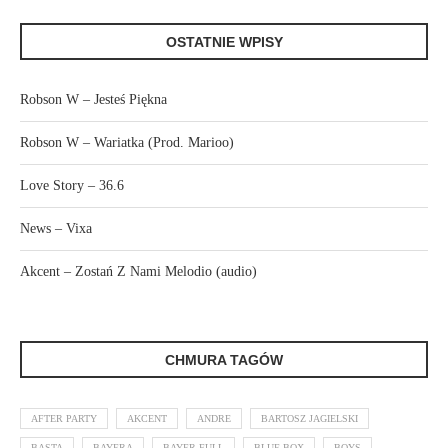
OSTATNIE WPISY
Robson W – Jesteś Piękna
Robson W – Wariatka (Prod. Marioo)
Love Story – 36.6
News – Vixa
Akcent – Zostań Z Nami Melodio (audio)
CHMURA TAGÓW
AFTER PARTY
AKCENT
ANDRE
BARTOSZ JAGIELSKI
BASTA
BAYERA
BAYER FULL
BLUE BOX
BOYS