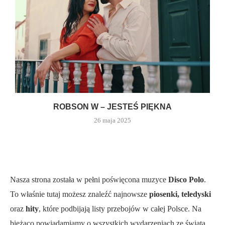
ROBSON W – JESTEŚ PIĘKNA
26 maja 2025
Nasza strona została w pełni poświęcona muzyce
Disco Polo
.
To właśnie tutaj możesz znaleźć najnowsze
piosenki, teledyski
oraz
hity
, które podbijają listy przebojów w całej Polsce. Na
bieżąco powiadamiamy o wszystkich wydarzeniach ze świata