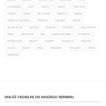
CZADOMAN
DAVE
EFFECT
EXTAZY
FAIR PLAY
FISHER
GESEK
HIT SANOK
IMPRESS
JOKER
JOKER & SEQUENCE
JORRGUS
LAMARO
LIMITH
MAGIK BAND
MAJKEL
MARIOO
MASTERS
MEGA DANCE
MEJK
MENELAOS
MIG
PIĘKNI I MŁODZI
PLAYBOYS
POWER PLAY
REDOX
ROMPEY
SEQUENCE
SHANTEL
SOLEO
SOLER
SPIKE
TERAZMY
TOP GIRLS
VEXEL
WEEKEND
DOŁÓŻ CEGIEŁKĘ DO NASZEGO SERWISU