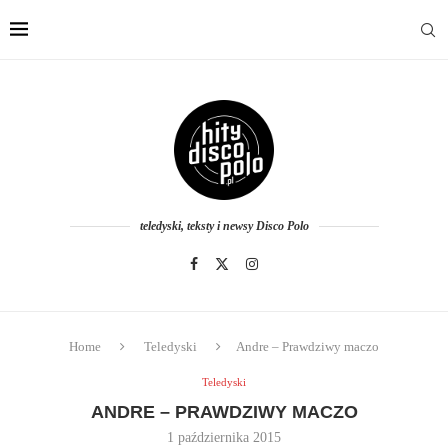
teledyski, teksty i newsy Disco Polo
Home
Teledyski
Andre – Prawdziwy maczo
Teledyski
ANDRE – PRAWDZIWY MACZO
1 października 2015