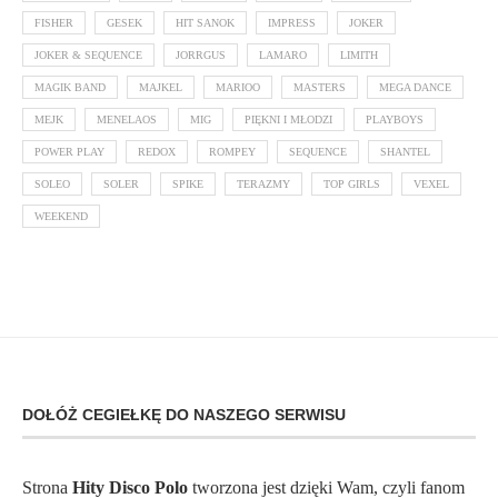
FISHER
GESEK
HIT SANOK
IMPRESS
JOKER
JOKER & SEQUENCE
JORRGUS
LAMARO
LIMITH
MAGIK BAND
MAJKEL
MARIOO
MASTERS
MEGA DANCE
MEJK
MENELAOS
MIG
PIĘKNI I MŁODZI
PLAYBOYS
POWER PLAY
REDOX
ROMPEY
SEQUENCE
SHANTEL
SOLEO
SOLER
SPIKE
TERAZMY
TOP GIRLS
VEXEL
WEEKEND
DOŁÓŻ CEGIEŁKĘ DO NASZEGO SERWISU
Strona
Hity Disco Polo
tworzona jest dzięki Wam, czyli fanom