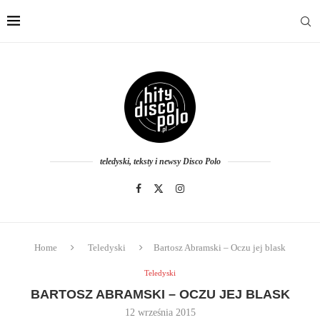
teledyski, teksty i newsy Disco Polo
Home
Teledyski
Bartosz Abramski – Oczu jej blask
Teledyski
BARTOSZ ABRAMSKI – OCZU JEJ BLASK
12 września 2015