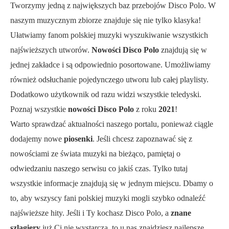
Tworzymy jedną z największych baz przebojów Disco Polo. W
naszym muzycznym zbiorze znajduje się nie tylko klasyka!
Ułatwiamy fanom polskiej muzyki wyszukiwanie wszystkich
najświeższych utworów.
Nowości Disco Polo
znajdują się w
jednej zakładce i są odpowiednio posortowane. Umożliwiamy
również odsłuchanie pojedynczego utworu lub całej playlisty.
Dodatkowo użytkownik od razu widzi wszystkie teledyski.
Poznaj wszystkie
nowości Disco Polo
z roku
2021
!
Warto sprawdzać aktualności naszego portalu, ponieważ ciągle
dodajemy nowe
piosenki
. Jeśli chcesz zapoznawać się z
nowościami ze świata muzyki na bieżąco, pamiętaj o
odwiedzaniu naszego serwisu co jakiś czas. Tylko tutaj
wszystkie informacje znajdują się w jednym miejscu. Dbamy o
to, aby wszyscy fani polskiej muzyki mogli szybko odnaleźć
najświeższe hity. Jeśli i Ty kochasz Disco Polo, a
znane
szlagiery
już Ci nie wystarczą, to u nas znajdziesz najlepsze