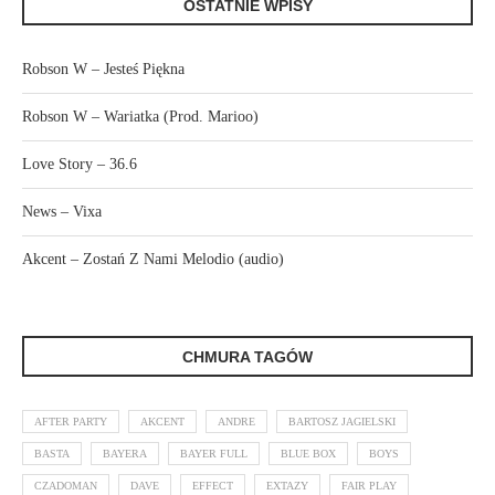
OSTATNIE WPISY
Robson W – Jesteś Piękna
Robson W – Wariatka (Prod. Marioo)
Love Story – 36.6
News – Vixa
Akcent – Zostań Z Nami Melodio (audio)
CHMURA TAGÓW
AFTER PARTY
AKCENT
ANDRE
BARTOSZ JAGIELSKI
BASTA
BAYERA
BAYER FULL
BLUE BOX
BOYS
CZADOMAN
DAVE
EFFECT
EXTAZY
FAIR PLAY