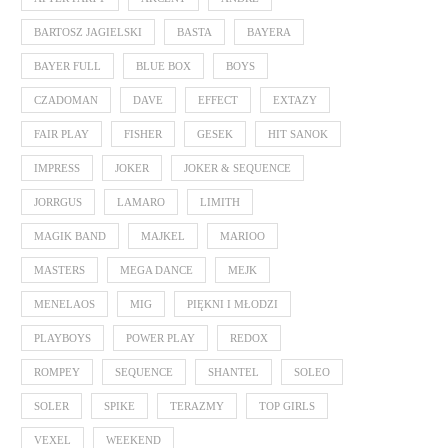
BARTOSZ JAGIELSKI
BASTA
BAYERA
BAYER FULL
BLUE BOX
BOYS
CZADOMAN
DAVE
EFFECT
EXTAZY
FAIR PLAY
FISHER
GESEK
HIT SANOK
IMPRESS
JOKER
JOKER & SEQUENCE
JORRGUS
LAMARO
LIMITH
MAGIK BAND
MAJKEL
MARIOO
MASTERS
MEGA DANCE
MEJK
MENELAOS
MIG
PIĘKNI I MŁODZI
PLAYBOYS
POWER PLAY
REDOX
ROMPEY
SEQUENCE
SHANTEL
SOLEO
SOLER
SPIKE
TERAZMY
TOP GIRLS
VEXEL
WEEKEND