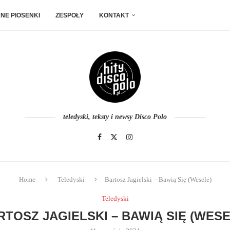
NE PIOSENKI
ZESPOŁY
KONTAKT
teledyski, teksty i newsy Disco Polo
Home
Teledyski
Bartosz Jagielski – Bawią Się (Wesele)
Teledyski
RTOSZ JAGIELSKI – BAWIĄ SIĘ (WESE