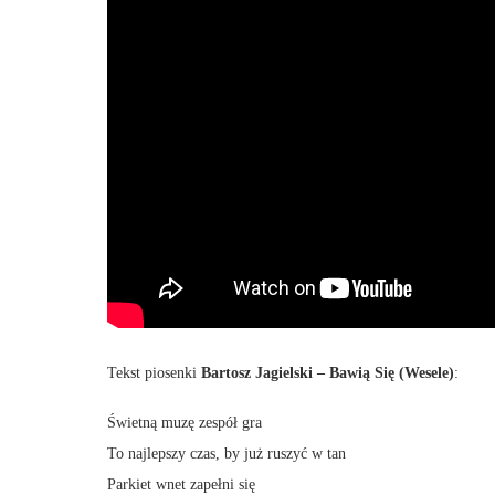
Tekst piosenki
Bartosz Jagielski – Bawią Się (Wesele)
:
Świetną muzę zespół gra
To najlepszy czas, by już ruszyć w tan
Parkiet wnet zapełni się