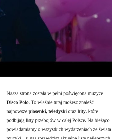
Nasza strona została w pełni poświęcona muzyce
Disco Polo
. To właśnie tutaj możesz znaleźć
najnowsze
piosenki, teledyski
oraz
hity
, które
podbijają listy przebojów w całej Polsce. Na bieżąco
powiadamiamy o wszystkich wydarzeniach ze świata
muzyki – u nas sprawdzisz aktualną listę najlepszych