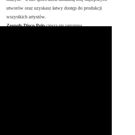
utworów oraz uzyskasz łatwy dostęp do produkcji
wszystkich artystów.
Zespoły Disco Polo
cieszą się ogromną
popularnością, dlatego stworzyliśmy alfabetyczną
bazę danych, dzięki której szybko dowiesz się
wszystkiego o Twoim ulubieńcu. Na naszej stronie
poznasz także największe
hity
, obejrzysz najnowsze
teledyski
i odkryjesz słowa wszystkich
piosenek
Disco Polo
.