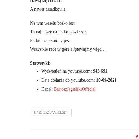
Bawią się chrzestni
A nawet dziadkowie
Na tym weselu bosko jest
To najlepsze na jakim bawię się
Parkiet zapełniony jest
Wszystkie ręce w górę i śpiewajmy więc….
Statystyki:
Wyświetleń na youtube.com:
943 691
Data dodania do youtube.com:
10-09-2021
Kanał:
BartoszJagielskiOfficial
BARTOSZ JAGIELSKI
0