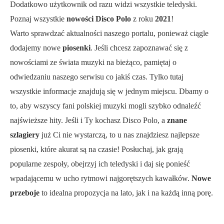
Dodatkowo użytkownik od razu widzi wszystkie teledyski.
Poznaj wszystkie
nowości Disco Polo
z roku
2021
!
Warto sprawdzać aktualności naszego portalu, ponieważ ciągle
dodajemy nowe
piosenki
. Jeśli chcesz zapoznawać się z
nowościami ze świata muzyki na bieżąco, pamiętaj o
odwiedzaniu naszego serwisu co jakiś czas. Tylko tutaj
wszystkie informacje znajdują się w jednym miejscu. Dbamy o
to, aby wszyscy fani polskiej muzyki mogli szybko odnaleźć
najświeższe hity. Jeśli i Ty kochasz Disco Polo, a
znane
szlagiery
już Ci nie wystarczą, to u nas znajdziesz najlepsze
piosenki, które akurat są na czasie! Posłuchaj, jak grają
popularne zespoły, obejrzyj ich teledyski i daj się ponieść
wpadającemu w ucho rytmowi najgorętszych kawałków.
Nowe
przeboje
to idealna propozycja na lato, jak i na każdą inną porę.