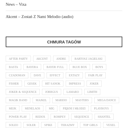
News – Vixa
Akcent – Zostań Z Nami Melodio (audio)
CHMURA TAGÓW
AFTER PARTY
AKCENT
ANDRE
BARTOSZ JAGIELSKI
BASTA
BAYERA
BAYER FULL
BLUE BOX
BOYS
CZADOMAN
DAVE
EFFECT
EXTAZY
FAIR PLAY
FISHER
GESEK
HIT SANOK
IMPRESS
JOKER
JOKER & SEQUENCE
JORRGUS
LAMARO
LIMITH
MAGIK BAND
MAJKEL
MARIOO
MASTERS
MEGA DANCE
MEJK
MENELAOS
MIG
PIĘKNI I MŁODZI
PLAYBOYS
POWER PLAY
REDOX
ROMPEY
SEQUENCE
SHANTEL
SOLEO
SOLER
SPIKE
TERAZMY
TOP GIRLS
VEXEL