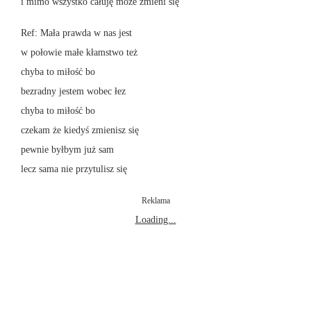
i mimo wszystko całuję może zmieni się
Ref: Mała prawda w nas jest
w połowie małe kłamstwo też
chyba to miłość bo
bezradny jestem wobec łez
chyba to miłość bo
czekam że kiedyś zmienisz się
pewnie byłbym już sam
lecz sama nie przytulisz się
Reklama
Loading...