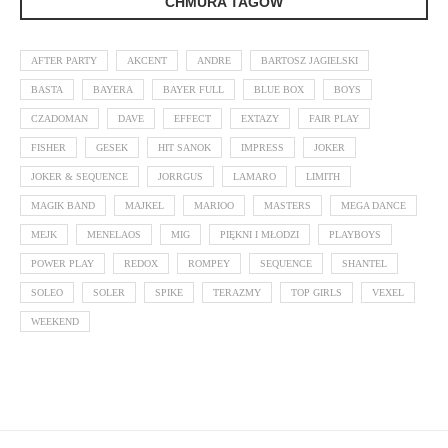
CHMURA TAGÓW
AFTER PARTY
AKCENT
ANDRE
BARTOSZ JAGIELSKI
BASTA
BAYERA
BAYER FULL
BLUE BOX
BOYS
CZADOMAN
DAVE
EFFECT
EXTAZY
FAIR PLAY
FISHER
GESEK
HIT SANOK
IMPRESS
JOKER
JOKER & SEQUENCE
JORRGUS
LAMARO
LIMITH
MAGIK BAND
MAJKEL
MARIOO
MASTERS
MEGA DANCE
MEJK
MENELAOS
MIG
PIĘKNI I MŁODZI
PLAYBOYS
POWER PLAY
REDOX
ROMPEY
SEQUENCE
SHANTEL
SOLEO
SOLER
SPIKE
TERAZMY
TOP GIRLS
VEXEL
WEEKEND