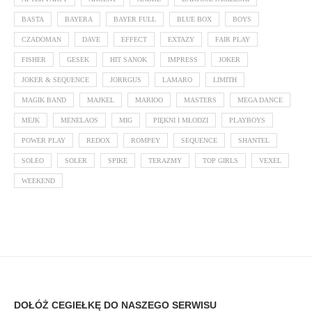
BASTA
BAYERA
BAYER FULL
BLUE BOX
BOYS
CZADOMAN
DAVE
EFFECT
EXTAZY
FAIR PLAY
FISHER
GESEK
HIT SANOK
IMPRESS
JOKER
JOKER & SEQUENCE
JORRGUS
LAMARO
LIMITH
MAGIK BAND
MAJKEL
MARIOO
MASTERS
MEGA DANCE
MEJK
MENELAOS
MIG
PIĘKNI I MŁODZI
PLAYBOYS
POWER PLAY
REDOX
ROMPEY
SEQUENCE
SHANTEL
SOLEO
SOLER
SPIKE
TERAZMY
TOP GIRLS
VEXEL
WEEKEND
DOŁÓŻ CEGIEŁKĘ DO NASZEGO SERWISU