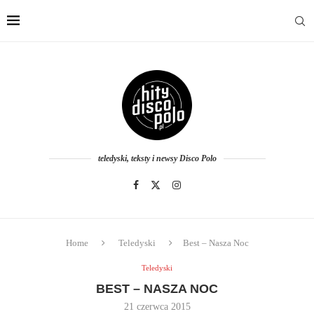
teledyski, teksty i newsy Disco Polo
Home
Teledyski
Best – Nasza Noc
Teledyski
BEST – NASZA NOC
21 czerwca 2015