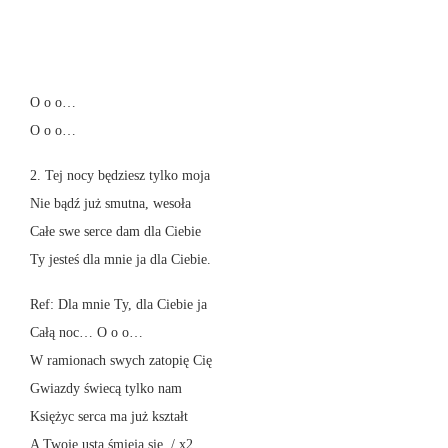
O o o…
O o o…
2. Tej nocy będziesz tylko moja
Nie bądź już smutna, wesoła
Całe swe serce dam dla Ciebie
Ty jesteś dla mnie ja dla Ciebie.
Ref: Dla mnie Ty, dla Ciebie ja
Całą noc… O o o…
W ramionach swych zatopię Cię
Gwiazdy świecą tylko nam
Księżyc serca ma już kształt
A Twoje usta śmieją się. / x2