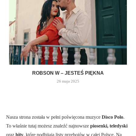
ROBSON W – JESTEŚ PIĘKNA
26 maja 2025
Nasza strona została w pełni poświęcona muzyce
Disco Polo
.
To właśnie tutaj możesz znaleźć najnowsze
piosenki, teledyski
oraz
hity
, które podbijają listy przebojów w całej Polsce. Na