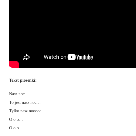
Tekst piosenki:
Nasz noc…
To jest nasz noc…
Tylko nasz nooooc…
O o o…
O o o…