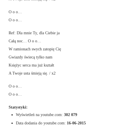
O o o…
O o o…
Ref: Dla mnie Ty, dla Ciebie ja
Całą noc… O o o…
W ramionach swych zatopię Cię
Gwiazdy świecą tylko nam
Księżyc serca ma już kształt
A Twoje usta śmieją się. / x2
O o o…
O o o…
Statystyki:
Wyświetleń na youtube.com:
302 079
Data dodania do youtube.com:
16-06-2015