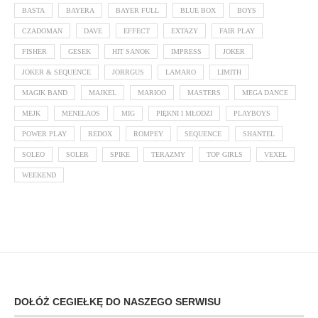
BASTA
BAYERA
BAYER FULL
BLUE BOX
BOYS
CZADOMAN
DAVE
EFFECT
EXTAZY
FAIR PLAY
FISHER
GESEK
HIT SANOK
IMPRESS
JOKER
JOKER & SEQUENCE
JORRGUS
LAMARO
LIMITH
MAGIK BAND
MAJKEL
MARIOO
MASTERS
MEGA DANCE
MEJK
MENELAOS
MIG
PIĘKNI I MŁODZI
PLAYBOYS
POWER PLAY
REDOX
ROMPEY
SEQUENCE
SHANTEL
SOLEO
SOLER
SPIKE
TERAZMY
TOP GIRLS
VEXEL
WEEKEND
DOŁÓŻ CEGIEŁKĘ DO NASZEGO SERWISU