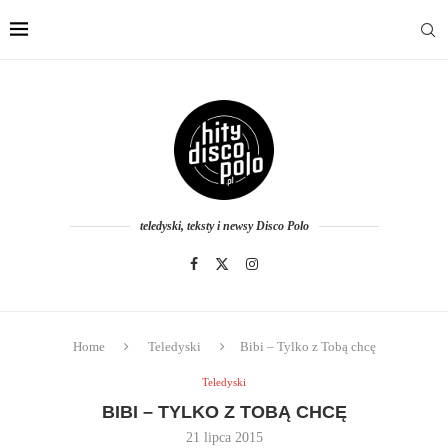
teledyski, teksty i newsy Disco Polo
Home
Teledyski
Bibi – Tylko z Tobą chcę
Teledyski
BIBI – TYLKO Z TOBĄ CHCĘ
21 lipca 2015