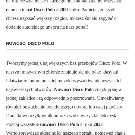
na rok rozwijamy się i każdego dnia aktualizujemy wszystkie
dane na temat
Disco Polo
z
2021
roku. Pamiętaj, że jeżeli
chcesz uzyskać większy rozgłos, możesz śmiało zapytać o
dodanie autorskiego utworu na nasz portal!
NOWOŚCI DISCO POLO
Tworzymy jedną z największych baz przebojów Disco Polo. W
naszym muzycznym zbiorze znajduje się nie tylko klasyka!
Ułatwiamy fanom polskiej muzyki wyszukiwanie wszystkich
najświeższych utworów.
Nowości Disco Polo
znajdują się w
jednej zakładce i są odpowiednio posortowane. Umożliwiamy
również odsłuchanie pojedynczego utworu lub całej playlisty.
Dodatkowo użytkownik od razu widzi wszystkie teledyski.
Poznaj wszystkie
nowości Disco Polo
z roku
2021
!
Warto sprawdzać aktualności naszego portalu, ponieważ ciągle