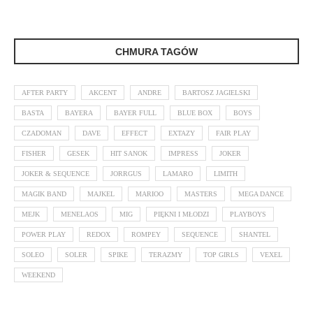
CHMURA TAGÓW
AFTER PARTY
AKCENT
ANDRE
BARTOSZ JAGIELSKI
BASTA
BAYERA
BAYER FULL
BLUE BOX
BOYS
CZADOMAN
DAVE
EFFECT
EXTAZY
FAIR PLAY
FISHER
GESEK
HIT SANOK
IMPRESS
JOKER
JOKER & SEQUENCE
JORRGUS
LAMARO
LIMITH
MAGIK BAND
MAJKEL
MARIOO
MASTERS
MEGA DANCE
MEJK
MENELAOS
MIG
PIĘKNI I MŁODZI
PLAYBOYS
POWER PLAY
REDOX
ROMPEY
SEQUENCE
SHANTEL
SOLEO
SOLER
SPIKE
TERAZMY
TOP GIRLS
VEXEL
WEEKEND