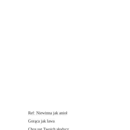
Ref: Niewinna jak anioł
Gorąca jak lawa
Chcę ust Twoich słodycz