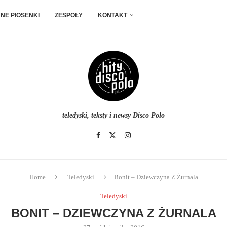
NE PIOSENKI
ZESPOŁY
KONTAKT
teledyski, teksty i newsy Disco Polo
Home
Teledyski
Bonit – Dziewczyna Z Żurnala
Teledyski
BONIT – DZIEWCZYNA Z ŻURNALA