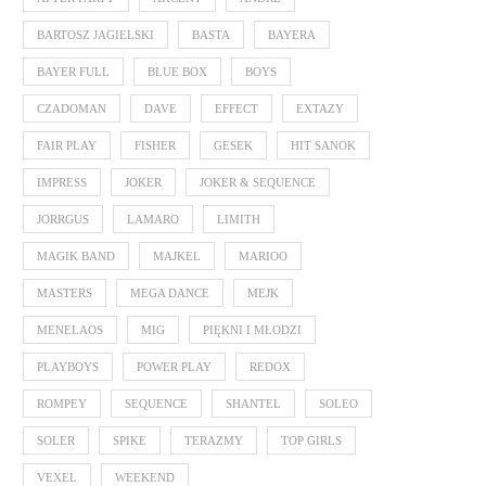
BARTOSZ JAGIELSKI
BASTA
BAYERA
BAYER FULL
BLUE BOX
BOYS
CZADOMAN
DAVE
EFFECT
EXTAZY
FAIR PLAY
FISHER
GESEK
HIT SANOK
IMPRESS
JOKER
JOKER & SEQUENCE
JORRGUS
LAMARO
LIMITH
MAGIK BAND
MAJKEL
MARIOO
MASTERS
MEGA DANCE
MEJK
MENELAOS
MIG
PIĘKNI I MŁODZI
PLAYBOYS
POWER PLAY
REDOX
ROMPEY
SEQUENCE
SHANTEL
SOLEO
SOLER
SPIKE
TERAZMY
TOP GIRLS
VEXEL
WEEKEND