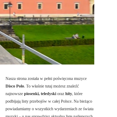
Nasza strona została w pełni poświęcona muzyce
Disco Polo
. To właśnie tutaj możesz znaleźć
najnowsze
piosenki, teledyski
oraz
hity
, które
podbijają listy przebojów w całej Polsce. Na bieżąco
powiadamiamy o wszystkich wydarzeniach ze świata
muzyki – u nas sprawdzisz aktualną listę najlepszych