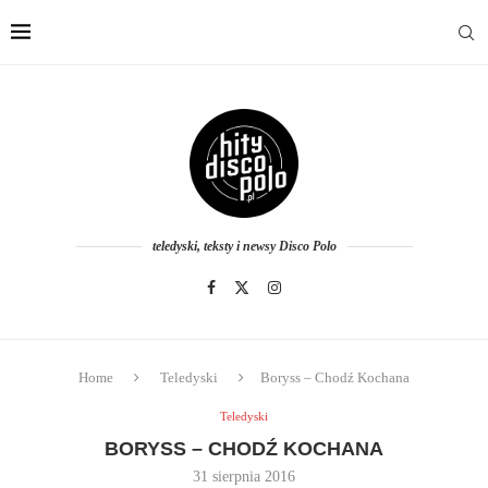
teledyski, teksty i newsy Disco Polo
Home
Teledyski
Boryss – Chodź Kochana
Teledyski
BORYSS – CHODŹ KOCHANA
31 sierpnia 2016