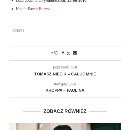
Data dodania do youtube.com:
23-08-2016
Kanał:
Paweł Boryss
BORYSS
0
poprzedni post
TOMASZ NIECIK – CAŁUJ MNIE
następny post
KROPPA – PAULINA
ZOBACZ RÓWNIEŻ