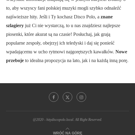
to, aby wszyscy fani polskiej muzyki mogli szybko odnaleźć
najświeższe hity. Jeśli i Ty kochasz Disco Polo, a
znane
szlagiery
już Ci nie wystarczą, to u nas znajdziesz najlepsze
piosenki, które akurat są na czasie! Posłuchaj, jak grają
popularne zespoły, obejrzyj ich teledyski i daj się ponieść
wpadającemu w ucho rytmowi najgorętszych kawałków.
Nowe
przeboje
to idealna propozycja na lato, jak i na każdą inną porę.
@2020 - hitydiscopolo.local. All Right Reserved.
WRÓĆ NA GÓRĘ