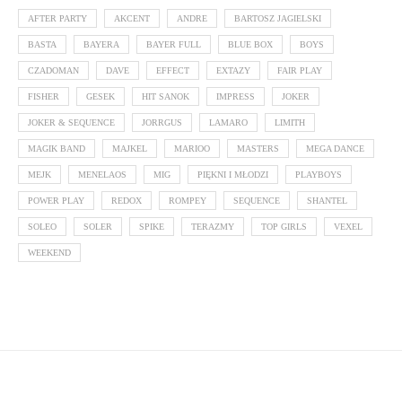
AFTER PARTY
AKCENT
ANDRE
BARTOSZ JAGIELSKI
BASTA
BAYERA
BAYER FULL
BLUE BOX
BOYS
CZADOMAN
DAVE
EFFECT
EXTAZY
FAIR PLAY
FISHER
GESEK
HIT SANOK
IMPRESS
JOKER
JOKER & SEQUENCE
JORRGUS
LAMARO
LIMITH
MAGIK BAND
MAJKEL
MARIOO
MASTERS
MEGA DANCE
MEJK
MENELAOS
MIG
PIĘKNI I MŁODZI
PLAYBOYS
POWER PLAY
REDOX
ROMPEY
SEQUENCE
SHANTEL
SOLEO
SOLER
SPIKE
TERAZMY
TOP GIRLS
VEXEL
WEEKEND