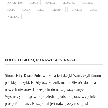
POWER PLAY
REDOX
ROMPEY
SEQUENCE
SHANTEL
SOLEO
SOLER
SPIKE
TERAZMY
TOP GIRLS
VEXEL
WEEKEND
DOŁÓŻ CEGIEŁKĘ DO NASZEGO SERWISU
Strona
Hity Disco Polo
tworzona jest dzięki Wam, czyli fanom
polskiej muzyki. Każdy użytkownik ma możliwość dodania
nowych utworów lub zespołu do naszej bazy danych.
Wystarczy kliknąć w odpowiednią podstronę oraz wypełnić
prosty formularz. Nasz portal jest największym skupiskiem