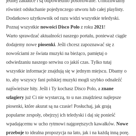
jednej zakładce i są odpowiednio posortowane. Umożliwiamy
również odsłuchanie pojedynczego utworu lub całej playlisty.
Dodatkowo użytkownik od razu widzi wszystkie teledyski.
Poznaj wszystkie
nowości Disco Polo
z roku
2021
!
Warto sprawdzać aktualności naszego portalu, ponieważ ciągle
dodajemy nowe
piosenki
. Jeśli chcesz zapoznawać się z
nowościami ze świata muzyki na bieżąco, pamiętaj o
odwiedzaniu naszego serwisu co jakiś czas. Tylko tutaj
wszystkie informacje znajdują się w jednym miejscu. Dbamy o
to, aby wszyscy fani polskiej muzyki mogli szybko odnaleźć
najświeższe hity. Jeśli i Ty kochasz Disco Polo, a
znane
szlagiery
już Ci nie wystarczą, to u nas znajdziesz najlepsze
piosenki, które akurat są na czasie! Posłuchaj, jak grają
popularne zespoły, obejrzyj ich teledyski i daj się ponieść
wpadającemu w ucho rytmowi najgorętszych kawałków.
Nowe
przeboje
to idealna propozycja na lato, jak i na każdą inną porę.