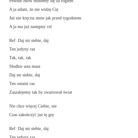
Pewnie znów miniemy się za rogiem
A ja udam, że nie widzę Cię
Już nie kręcisz mnie jak przed tygodniem
A ja ma już następny cel
Ref: Daj mi siebie, daj
Ten jedyny raz
Tak, tak, tak
Słodkie usta masz
Daj mi siebie, daj
Ten ostatni raz
Zaszalejemy tak by zwariował świat
Nie chce więcej Ciebie, nie
Czas zakończyć już tę grę
Ref: Daj mi siebie, daj
Ten jedyny raz