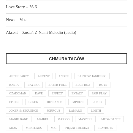
Love Story – 36.6
News – Vixa
Akcent – Zostań Z Nami Melodio (audio)
CHMURA TAGÓW
AFTER PARTY
AKCENT
ANDRE
BARTOSZ JAGIELSKI
BASTA
BAYERA
BAYER FULL
BLUE BOX
BOYS
CZADOMAN
DAVE
EFFECT
EXTAZY
FAIR PLAY
FISHER
GESEK
HIT SANOK
IMPRESS
JOKER
JOKER & SEQUENCE
JORRGUS
LAMARO
LIMITH
MAGIK BAND
MAJKEL
MARIOO
MASTERS
MEGA DANCE
MEJK
MENELAOS
MIG
PIĘKNI I MŁODZI
PLAYBOYS