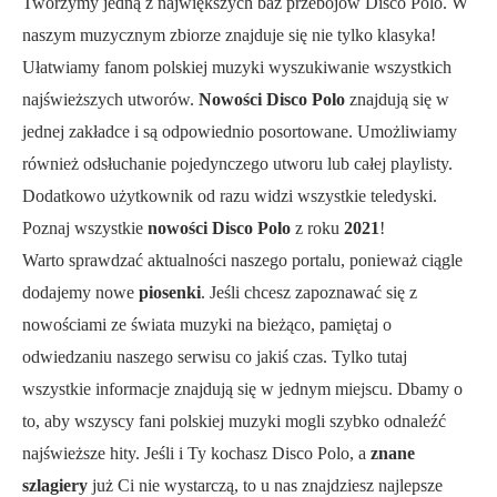
Tworzymy jedną z największych baz przebojów Disco Polo. W
naszym muzycznym zbiorze znajduje się nie tylko klasyka!
Ułatwiamy fanom polskiej muzyki wyszukiwanie wszystkich
najświeższych utworów.
Nowości Disco Polo
znajdują się w
jednej zakładce i są odpowiednio posortowane. Umożliwiamy
również odsłuchanie pojedynczego utworu lub całej playlisty.
Dodatkowo użytkownik od razu widzi wszystkie teledyski.
Poznaj wszystkie
nowości Disco Polo
z roku
2021
!
Warto sprawdzać aktualności naszego portalu, ponieważ ciągle
dodajemy nowe
piosenki
. Jeśli chcesz zapoznawać się z
nowościami ze świata muzyki na bieżąco, pamiętaj o
odwiedzaniu naszego serwisu co jakiś czas. Tylko tutaj
wszystkie informacje znajdują się w jednym miejscu. Dbamy o
to, aby wszyscy fani polskiej muzyki mogli szybko odnaleźć
najświeższe hity. Jeśli i Ty kochasz Disco Polo, a
znane
szlagiery
już Ci nie wystarczą, to u nas znajdziesz najlepsze