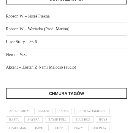
Robson W – Jesteś Piękna
Robson W – Wariatka (Prod. Marioo)
Love Story – 36.6
News – Vixa
Akcent – Zostań Z Nami Melodio (audio)
CHMURA TAGÓW
AFTER PARTY
AKCENT
ANDRE
BARTOSZ JAGIELSKI
BASTA
BAYERA
BAYER FULL
BLUE BOX
BOYS
CZADOMAN
DAVE
EFFECT
EXTAZY
FAIR PLAY