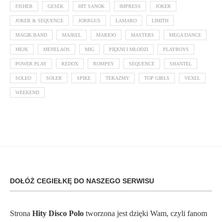
FISHER
GESEK
HIT SANOK
IMPRESS
JOKER
JOKER & SEQUENCE
JORRGUS
LAMARO
LIMITH
MAGIK BAND
MAJKEL
MARIOO
MASTERS
MEGA DANCE
MEJK
MENELAOS
MIG
PIĘKNI I MŁODZI
PLAYBOYS
POWER PLAY
REDOX
ROMPEY
SEQUENCE
SHANTEL
SOLEO
SOLER
SPIKE
TERAZMY
TOP GIRLS
VEXEL
WEEKEND
DOŁÓŻ CEGIEŁKĘ DO NASZEGO SERWISU
Strona
Hity Disco Polo
tworzona jest dzięki Wam, czyli fanom