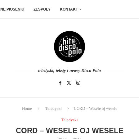
NE PIOSENKI
ZESPOŁY
KONTAKT
teledyski, teksty i newsy Disco Polo
Home
Teledyski
CORD – Wesele oj wesele
Teledyski
CORD – WESELE OJ WESELE