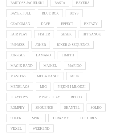
BARTOSZ JAGIELSKI
BASTA
BAYERA
BAYER FULL
BLUE BOX
BOYS
CZADOMAN
DAVE
EFFECT
EXTAZY
FAIR PLAY
FISHER
GESEK
HIT SANOK
IMPRESS
JOKER
JOKER & SEQUENCE
JORRGUS
LAMARO
LIMITH
MAGIK BAND
MAJKEL
MARIOO
MASTERS
MEGA DANCE
MEJK
MENELAOS
MIG
PIĘKNI I MŁODZI
PLAYBOYS
POWER PLAY
REDOX
ROMPEY
SEQUENCE
SHANTEL
SOLEO
SOLER
SPIKE
TERAZMY
TOP GIRLS
VEXEL
WEEKEND