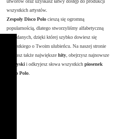
utworów oraz uzyskasz łatwy dostęp do produkcji
wszystkich artystów.
Zespoły Disco Polo
cieszą się ogromną
popularnością, dlatego stworzyliśmy alfabetyczną
bazę danych, dzięki której szybko dowiesz się
wszystkiego o Twoim ulubieńcu. Na naszej stronie
poznasz także największe
hity
, obejrzysz najnowsze
teledyski
i odkryjesz słowa wszystkich
piosenek
Disco Polo
.