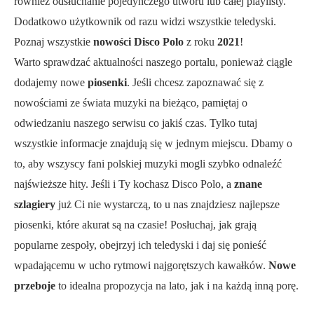
również odsłuchanie pojedynczego utworu lub całej playlisty.
Dodatkowo użytkownik od razu widzi wszystkie teledyski.
Poznaj wszystkie
nowości Disco Polo
z roku
2021
!
Warto sprawdzać aktualności naszego portalu, ponieważ ciągle
dodajemy nowe
piosenki
. Jeśli chcesz zapoznawać się z
nowościami ze świata muzyki na bieżąco, pamiętaj o
odwiedzaniu naszego serwisu co jakiś czas. Tylko tutaj
wszystkie informacje znajdują się w jednym miejscu. Dbamy o
to, aby wszyscy fani polskiej muzyki mogli szybko odnaleźć
najświeższe hity. Jeśli i Ty kochasz Disco Polo, a
znane
szlagiery
już Ci nie wystarczą, to u nas znajdziesz najlepsze
piosenki, które akurat są na czasie! Posłuchaj, jak grają
popularne zespoły, obejrzyj ich teledyski i daj się ponieść
wpadającemu w ucho rytmowi najgorętszych kawałków.
Nowe
przeboje
to idealna propozycja na lato, jak i na każdą inną porę.