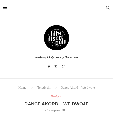
teledyski, teksty i newsy Disco Polo
Home
Teledyski
Dance Akord – We dwoje
Teledyski
DANCE AKORD – WE DWOJE
23 sierpnia 2016