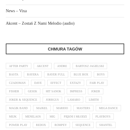
News – Vixa
Akcent – Zostań Z Nami Melodio (audio)
CHMURA TAGÓW
AFTER PARTY
AKCENT
ANDRE
BARTOSZ JAGIELSKI
BASTA
BAYERA
BAYER FULL
BLUE BOX
BOYS
CZADOMAN
DAVE
EFFECT
EXTAZY
FAIR PLAY
FISHER
GESEK
HIT SANOK
IMPRESS
JOKER
JOKER & SEQUENCE
JORRGUS
LAMARO
LIMITH
MAGIK BAND
MAJKEL
MARIOO
MASTERS
MEGA DANCE
MEJK
MENELAOS
MIG
PIĘKNI I MŁODZI
PLAYBOYS
POWER PLAY
REDOX
ROMPEY
SEQUENCE
SHANTEL