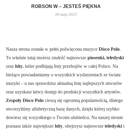
ROBSON W – JESTEŚ PIĘKNA
26 maja 2025
Nasza strona została w pełni poświęcona muzyce
Disco Polo
.
To właśnie tutaj możesz znaleźć najnowsze
piosenki, teledyski
oraz
hity
, które podbijają listy przebojów w całej Polsce. Na
bieżąco powiadamiamy o wszystkich wydarzeniach ze świata
muzyki – u nas sprawdzisz aktualną listę najlepszych utworów
oraz uzyskasz łatwy dostęp do produkcji wszystkich artystów.
Zespoły Disco Polo
cieszą się ogromną popularnością, dlatego
stworzyliśmy alfabetyczną bazę danych, dzięki której szybko
dowiesz się wszystkiego o Twoim ulubieńcu. Na naszej stronie
poznasz także największe
hity
, obejrzysz najnowsze
teledyski
i